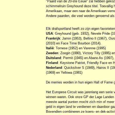
"Paard van de 20-ste Eeuw" zal hebben geko
schimmelruin Greyhound deze titel. Toevallig
Amerikaan, maar een naar de Amerikaan vern
Andere paarden, die veel worden genoemd als 
Elk drafsportland heeft zo zijn eigen favoriete
USA
: Greyhound (geb. 1932), Nevele Pride (1
Frankrijk
: Jamin (1953), Bellino Il (1967), O
(2010) en Face Time Bourbon (2014).
Italië
: Tornese (1952) en Varenne (1995)
Zweden
: Zoogin (1990), Victory Tilly (1995) 
Duitsland
: Permit (1945) en Abano As (1997),
Finland
: Keystone Patriot, Friendly Face en
Nederland
: Quicksilver S (1949), Hairos II (
(1969) en Yellowa (1981)
De merries worden in hun eigen Hall of Fame
Het Europese Circuit was jarenlang een serie 
winnen waren. Ook onze GP der Lage Landen en
meeste aantal punten mocht zich min of meer
geld in eigen land te verdienen en daardoor ga
Bovendien combineren ze koers- en dek-activit