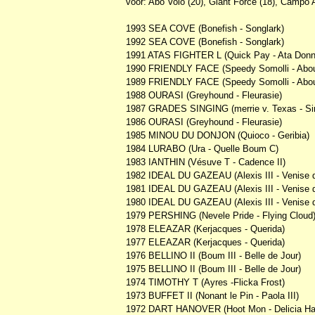
voor: Abo Volo (20), Giant Force (18), Campo 
1993 SEA COVE (Bonefish - Songlark)
1992 SEA COVE (Bonefish - Songlark)
1991 ATAS FIGHTER L (Quick Pay - Ata Donn
1990 FRIENDLY FACE (Speedy Somolli - Abou
1989 FRIENDLY FACE (Speedy Somolli - Abou
1988 OURASI (Greyhound - Fleurasie)
1987 GRADES SINGING (merrie v. Texas - Si
1986 OURASI (Greyhound - Fleurasie)
1985 MINOU DU DONJON (Quioco - Geribia)
1984 LURABO (Ura - Quelle Boum C)
1983 IANTHIN (Vésuve T - Cadence II)
1982 IDEAL DU GAZEAU (Alexis III - Venise 
1981 IDEAL DU GAZEAU (Alexis III - Venise 
1980 IDEAL DU GAZEAU (Alexis III - Venise 
1979 PERSHING (Nevele Pride - Flying Cloud
1978 ELEAZAR (Kerjacques - Querida)
1977 ELEAZAR (Kerjacques - Querida)
1976 BELLINO II (Boum III - Belle de Jour)
1975 BELLINO II (Boum III - Belle de Jour)
1974 TIMOTHY T (Ayres -Flicka Frost)
1973 BUFFET II (Nonant le Pin - Paola III)
1972 DART HANOVER (Hoot Mon - Delicia Ha