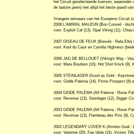
het Circuit geselecteerde koersen, waaronder o
de laatste jaren) niet altijd het beste paard 
Vroegere winnaars van het Europese Circuit zi
2008 L'AMIRAL MAUZUN (Bon Conseil - dochter
voor: Exploit Caf (13), Opal Viking (11), Chia
2007 OISEAU DE FEUX (Biesolo - Rafa Elle) (
voor: Kool du Caux en Camilla Highness (beid
2006 JAG DE BELLOUET (Viking's Way - Vauno
voor: Mara Bourbon (10), Hot Shot Knick (9), 
2005 STEINLAGER (Good as Gold - Keystone J
voor: Gidde Palema (14), Prime Prospect (8) 
2004 GIDDE PALEMA (Alf Palema - Rosie Pale
voor: Revenue (13), Steinlager (12), Digger Cr
2003 GIDDE PALEMA (Alf Palema - Rosie Pale
voor: Revenue (13), Flambeau des Pins (9), Cou
2002 LEGENDARY LOVER K (Armbro Goal - Le
voor: Varenne (20), Fan Idole (15), Victory Till