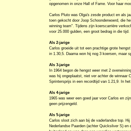
opgenomen in onze Hall of Fame. Voor haar moo
Carlos Pluto was Olga's zesde product en als jaa
toen gekocht door Joop Schoonderwoerd, die hem 
winning team". Tijdens zijn koerscarriëre verk
voor 25.000 gulden, een groot bedrag in die tijd.
Als 2-jarige
Carlos groeide uit tot een prachtige grote hengst
in 1.30,5. Daarna won hij nog 3 koersen, maar sp
Als 3-jarige
In 1964 begon de hengst weer met 2 overwinning
was hij ongeplaatst, niet ver achter de winnaar
Sprintersprijs in een recordtijd van 1.21,9. In h
Als 4-jarige
1965 was weer een goed jaar voor Carlos en zijn
geen prijzengeld.
Als 5-jarige
Carlos sloot zich aan bij de vaderlandse top. 
Nederlandse Paarden (achter Quicksilver S) en d