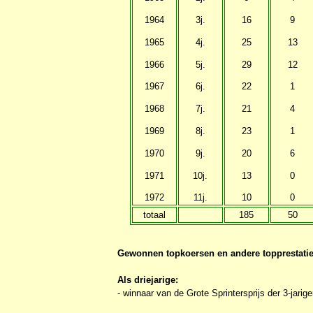
1964
3j.
16
9
1965
4j.
25
13
1966
5j.
29
12
1967
6j.
22
1
1968
7j.
21
4
1969
8j.
23
1
1970
9j.
20
6
1971
10j.
13
0
1972
11j.
10
0
totaal
185
50
Gewonnen topkoersen en andere topprestatie
Als driejarige:
- winnaar van de Grote Sprintersprijs der 3-jarig