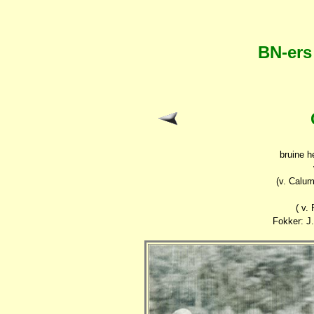
BN-ers
bruine h
(v. Calum
( v.
Fokker: J