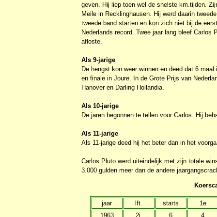
geven. Hij liep toen wel de snelste km.tijden. Zi
Meile in Recklinghausen. Hij werd daarin tweede i
tweede band starten en kon zich niet bij de eerst
Nederlands record. Twee jaar lang bleef Carlos 
afloste.
Als 9-jarige
De hengst kon weer winnen en deed dat 6 maal i
en finale in Joure. In de Grote Prijs van Nederla
Hanover en Darling Hollandia.
Als 10-jarige
De jaren begonnen te tellen voor Carlos. Hij behaa
Als 11-jarige
Als 11-jarige deed hij het beter dan in het voorg
Carlos Pluto werd uiteindelijk met zijn totale w
3.000 gulden meer dan de andere jaargangscrack
Koersca
jaar
lft.
starts
1e
1963
2j.
6
4