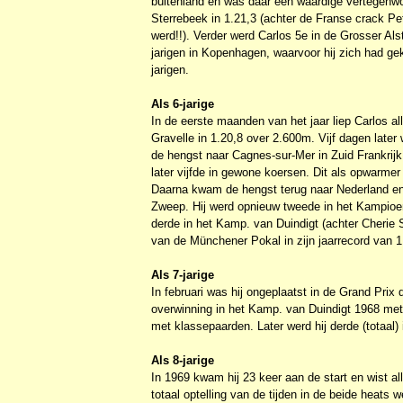
buitenland en was daar een waardige vertegenwoo
Sterrebeek in 1.21,3 (achter de Franse crack Pet
werd!!). Verder werd Carlos 5e in de Grosser A
jarigen in Kopenhagen, waarvoor hij zich had ge
jarigen.
Als 6-jarige
In de eerste maanden van het jaar liep Carlos all
Gravelle in 1.20,8 over 2.600m. Vijf dagen later
de hengst naar Cagnes-sur-Mer in Zuid Frankrijk
later vijfde in gewone koersen. Dit als opwarmer
Daarna kwam de hengst terug naar Nederland en 
Zweep. Hij werd opnieuw tweede in het Kampioen
derde in het Kamp. van Duindigt (achter Cherie S
van de Münchener Pokal in zijn jaarrecord van 1
Als 7-jarige
In februari was hij ongeplaatst in de Grand Prix 
overwinning in het Kamp. van Duindigt 1968 met ee
met klassepaarden. Later werd hij derde (totaal)
Als 8-jarige
In 1969 kwam hij 23 keer aan de start en wist al
totaal optelling van de tijden in de beide heats 