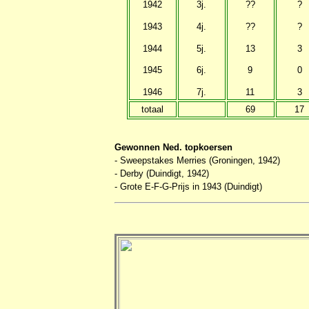
1942
3j.
??
?
1943
4j.
??
?
1944
5j.
13
3
1945
6j.
9
0
1946
7j.
11
3
totaal
69
17
Gewonnen Ned. topkoersen
- Sweepstakes Merries (Groningen, 1942)
- Derby (Duindigt, 1942)
- Grote E-F-G-Prijs in 1943 (Duindigt)