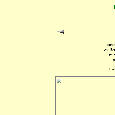
schi
van
Br
(v. 
u
Fok