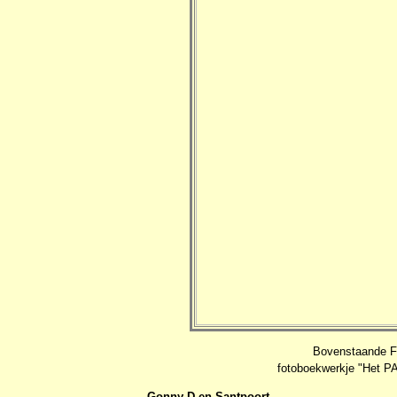
Bovenstaande Fo
fotoboekwerkje "Het P
Gonny D en Santpoort