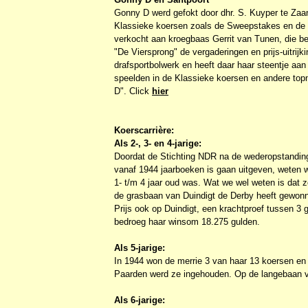
Gonny D werd gefokt door dhr. S. Kuyper te Za
Klassieke koersen zoals de Sweepstakes en de D
verkocht aan kroegbaas Gerrit van Tunen, die be
"De Viersprong" de vergaderingen en prijs-uitrijk
drafsportbolwerk en heeft daar haar steentje aan
speelden in de Klassieke koersen en andere topn
D". Click
hier
Koerscarrière:
Als 2-, 3- en 4-jarige:
Doordat de Stichting NDR na de wederopstanding 
vanaf 1944 jaarboeken is gaan uitgeven, weten w
1- t/m 4 jaar oud was. Wat we wel weten is dat 
de grasbaan van Duindigt de Derby heeft gewonne
Prijs ook op Duindigt, een krachtproef tussen 3 g
bedroeg haar winsom 18.275 gulden.
Als 5-jarige:
In 1944 won de merrie 3 van haar 13 koersen e
Paarden werd ze ingehouden. Op de langebaan v
Als 6-jarige: