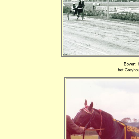
Boven: H
het Greyho