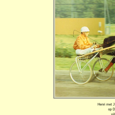
Henri met J
op D
vi