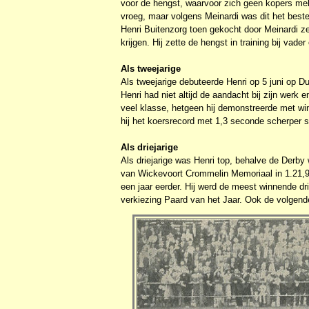
voor de hengst, waarvoor zich geen kopers meld
vroeg, maar volgens Meinardi was dit het beste
Henri Buitenzorg toen gekocht door Meinardi zel
krijgen. Hij zette de hengst in training bij vad
Als tweejarige
Als tweejarige debuteerde Henri op 5 juni op D
Henri had niet altijd de aandacht bij zijn werk 
veel klasse, hetgeen hij demonstreerde met wins
hij het koersrecord met 1,3 seconde scherper s
Als driejarige
Als driejarige was Henri top, behalve de Derby
van Wickevoort Crommelin Memoriaal in 1.21,9 
een jaar eerder. Hij werd de meest winnende driej
verkiezing Paard van het Jaar. Ook de volgende