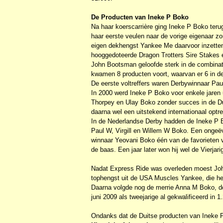
De Producten van Ineke P Boko
Na haar koerscarrière ging Ineke P Boko teru
haar eerste veulen naar de vorige eigenaar z
eigen dekhengst Yankee Me daarvoor inzetten
hooggedoteerde Dragon Trotters Sire Stakes e
John Bootsman geloofde sterk in de combinati
kwamen 8 producten voort, waarvan er 6 in de
De eerste voltreffers waren Derbywinnaar P
In 2000 werd Ineke P Boko voor enkele jaren 
Thorpey en Ulay Boko zonder succes in de Dui
daarna wel een uitstekend internationaal optr
In de Nederlandse Derby hadden de Ineke P B
Paul W, Virgill en Willem W Boko. Een onge
winnaar Yeovani Boko één van de favorieten
de baas. Een jaar later won hij wel de Vierjar
Nadat Express Ride was overleden moest John
tophengst uit de USA Muscles Yankee, die he
Daarna volgde nog de merrie Anna M Boko, doc
juni 2009 als tweejarige al gekwalificeerd in 1.
Ondanks dat de Duitse producten van Ineke P