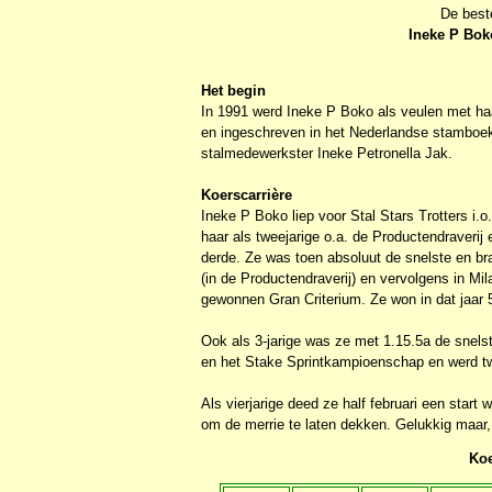
De best
Ineke P Bok
Het begin
In 1991 werd Ineke P Boko als veulen met ha
en ingeschreven in het Nederlandse stamboe
stalmedewerkster Ineke Petronella Jak.
Koerscarrière
Ineke P Boko liep voor Stal Stars Trotters i.
haar als tweejarige o.a. de Productendraverij
derde. Ze was toen absoluut de snelste en br
(in de Productendraverij) en vervolgens in Mi
gewonnen Gran Criterium. Ze won in dat jaar 
Ook als 3-jarige was ze met 1.15.5a de snels
en het Stake Sprintkampioenschap en werd tw
Als vierjarige deed ze half februari een start
om de merrie te laten dekken. Gelukkig maar,
Koe