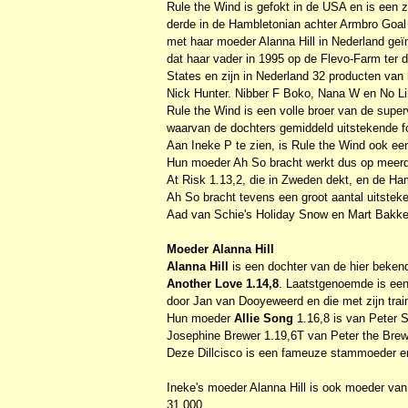
Rule the Wind is gefokt in de USA en is een 
derde in de Hambletonian achter Armbro Goal
met haar moeder Alanna Hill in Nederland geï
dat haar vader in 1995 op de Flevo-Farm ter d
States en zijn in Nederland 32 producten van
Nick Hunter. Nibber F Boko, Nana W en No Li
Rule the Wind is een volle broer van de superv
waarvan de dochters gemiddeld uitstekende fo
Aan Ineke P te zien, is Rule the Wind ook ee
Hun moeder Ah So bracht werkt dus op meerd
At Risk 1.13,2, die in Zweden dekt, en de H
Ah So bracht tevens een groot aantal uitstek
Aad van Schie's Holiday Snow en Mart Bakke
Moeder Alanna Hill
Alanna Hill
is een dochter van de hier beke
Another Love 1.14,8
. Laatstgenoemde is een 
door Jan van Dooyeweerd en die met zijn tra
Hun moeder
Allie Song
1.16,8 is van Peter S
Josephine Brewer 1.19,6T van Peter the Brew
Deze Dillcisco is een fameuze stammoeder en
Ineke's moeder Alanna Hill is ook moeder van
31.000.