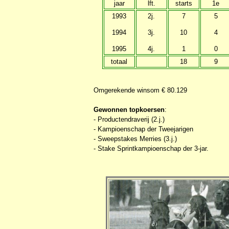
jaar
lft.
starts
1e
1993
2j.
7
5
1994
3j.
10
4
1995
4j.
1
0
totaal
18
9
Omgerekende winsom € 80.129
Gewonnen topkoersen
:
- Productendraverij (2.j.)
- Kampioenschap der Tweejarigen
- Sweepstakes Merries (3.j.)
- Stake Sprintkampioenschap der 3-jar.