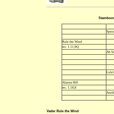
Stamboom
Spee
Rule the Wind
rec. 1.11,9Q
Ah So
Lola'
Alanna Hill
rec. 1.18,8
Anoth
Vader Rule the Wind