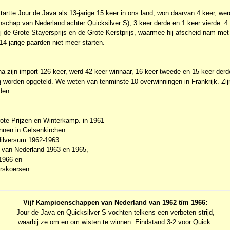
startte Jour de Java als 13-jarige 15 keer in ons land, won daarvan 4 keer, we
schap van Nederland achter Quicksilver S), 3 keer derde en 1 keer vierde. 4
bij de Grote Stayersprijs en de Grote Kerstprijs, waarmee hij afscheid nam me
4-jarige paarden niet meer starten.
na zijn import 126 keer, werd 42 keer winnaar, 16 keer tweede en 15 keer derde
g worden opgeteld. We weten van tenminste 10 overwinningen in Frankrijk. Zij
den.
ote Prijzen en Winterkamp. in 1961
ennen in Gelsenkirchen.
 Hilversum 1962-1963
 van Nederland 1963 en 1965,
 1966 en
erskoersen.
Vijf Kampioenschappen van Nederland van 1962 t/m 1966:
Jour de Java en Quicksilver S vochten telkens een verbeten strijd,
waarbij ze om en om wisten te winnen. Eindstand 3-2 voor Quick.