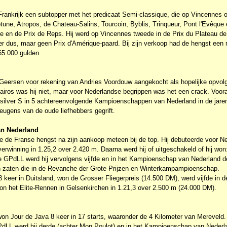
Frankrijk een subtopper met het predicaat Semi-classique, die op Vincennes 
tune, Atropos, de Chateau-Salins, Tourcoin, Byblis, Trinqueur, Pont l'Evêque
le en de Prix de Reps. Hij werd op Vincennes tweede in de Prix du Plateau de
er dus, maar geen Prix d'Amérique-paard. Bij zijn verkoop had de hengst een 
65.000 gulden.
 Geersen voor rekening van Andries Voordouw aangekocht als hopelijke opvolge
airos was hij niet, maar voor Nederlandse begrippen was het een crack. Voora
ilver S in 5 achtereenvolgende Kampioenschappen van Nederland in de jaren
eugens van de oude liefhebbers gegrift.
an Nederland
e de Franse hengst na zijn aankoop meteen bij de top. Hij debuteerde voor Ne
rwinning in 1.25,2 over 2.420 m. Daarna werd hij of uitgeschakeld of hij won
de GPdLL werd hij vervolgens vijfde en in het Kampioenschap van Nederland de
en zaten die in de Revanche der Grote Prijzen en Winterkampampioenschap.
ar 3 keer in Duitsland, won de Grosser Fliegerpreis (14.500 DM), werd vijfde in 
n het Elite-Rennen in Gelsenkirchen in 1.21,3 over 2.500 m (24.000 DM).
 won Jour de Java 8 keer in 17 starts, waaronder de 4 Kilometer van Mereveld
GPdLL werd hij derde (achter Mon Poulot) en in het Kampioenschap van Nederl