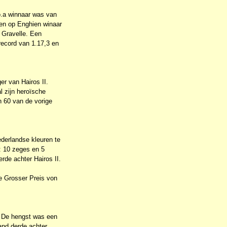
o.a winnaar was van
 en op Enghien winaar
 Gravelle. Een
record van 1.17,3 en
r van Hairos II.
l zijn heroïsche
 60 van de vorige
derlandse kleuren te
: 10 zeges en 5
rde achter Hairos II.
de Grosser Preis von
. De hengst was een
and derde achter