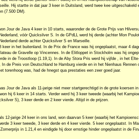
ille. Hij startte in dat jaar 3 keer in Duitsland, werd twee kee uitgeschakeld 
en (7.500 DM).
won Jour de Java 4 keer in 10 starts, waaronder de de Grote Prijs van Hilver
derland, vóór Quicksilver S. In de GPdLL werd hij derde (achter Mon Poulot)
derland derde achter Quicksilver S en Marseille.
r 8 keer in het buitenland. In de Prix de France was hij ongeplaatst, maar 4 dag
Plateau de Gravelle op Vincennes. In de Elitloppet in Stockholm was hij ongepla
erde in de Troostloop (1.19,1). In de Aby Stora Pris werd hij vijfde , in het Elt
 In de Preis von Deutschland te Hamburg vierde en in het Nienhaus Rennen 
iet torenhoog was, had de hnegst qua prestaties een zeer goed jaar.
was Jour de Java als 11-jarige niet meer startgerechtigd in de grote koersen in
won hij 6 keer in 14 starts. Verder werd hij 3 keer tweede (waarbij het Kampi
silver S), 3 keer derde en 2 keer vierde. Altijd in de prijzen.
als 12-jarige 24 keer in ons land, won daarvan 5 keer (waarbij het Kampioen
werde 3 keer tweede, 3 keer derde en 4 keer vierde. 5 keer ongeplaatst. In Ma
Zomerprijs in 1.21,4 en eindigde hij door ernstige hinder ongeplaatst in de Fin