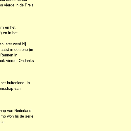
en vierde in de Preis
sum en het
 en in het
en later werd hij
atst in de serie (in
e-Rennen in
ook vierde. Ondanks
 het buitenland. In
oenschap van
schap van Nederland
lmö won hij de serie
ale.