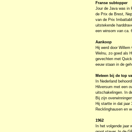
Franse subtopper
Jour de Java was in 
de Prix de Brest, Nep
van de Prix Imbattab
uitstekende harddrav
een winsom van ca. 
Aankoop
Hij werd door Willem
Welnu, zo goed als H
gevechten met Quicks
eeuw staan in de geh
Meteen bij de top v
In Nederland behoord
Hilversum met een ove
uitschakelingen. In 
Bij zijn overwinning
Hij startte in dat ja
Recklinghausen en wo
1962
In het volgende jaar
groot stayer. In de 