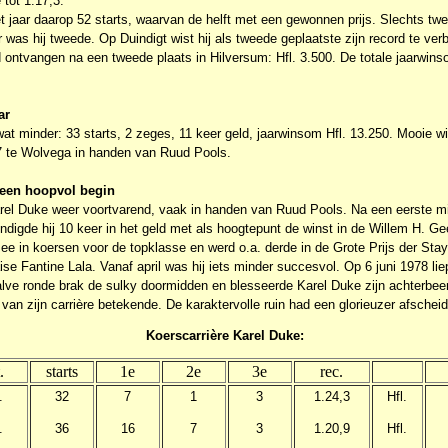
 tot 1.17,3.
t jaar daarop 52 starts, waarvan de helft met een gewonnen prijs. Slechts twe
was hij tweede. Op Duindigt wist hij als tweede geplaatste zijn record te ver
 ontvangen na een tweede plaats in Hilversum: Hfl. 3.500. De totale jaarwins
ar
 wat minder: 33 starts, 2 zeges, 11 keer geld, jaarwinsom Hfl. 13.250. Mooie w
7 te Wolvega in handen van Ruud Pools.
a een hoopvol begin
arel Duke weer voortvarend, vaak in handen van Ruud Pools. Na een eerste mi
indigde hij 10 keer in het geld met als hoogtepunt de winst in de Willem H. Gee
ee in koersen voor de topklasse en werd o.a. derde in de Grote Prijs der Sta
se Fantine Lala. Vanaf april was hij iets minder succesvol. Op 6 juni 1978 liep
lve ronde brak de sulky doormidden en blesseerde Karel Duke zijn achterbeen
 van zijn carrière betekende. De karaktervolle ruin had een glorieuzer afscheid
Koerscarrière Karel Duke:
.
starts
1e
2e
3e
rec.
.
32
7
1
3
1.24,3
Hfl.
.
36
16
7
3
1.20,9
Hfl.