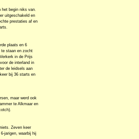
n het begin niks van.
eer uitgeschakeld en
chte prestaties af en
arts.
erde plaats en 6
 te staan en zocht
erkerk in de Prijs
voor de interland in
er de leidsels aan
keer bij 36 starts en
oersen, maar werd ook
Edammer te Alkmaar en
cotch).
 niets. Zeven keer
-jarigen, waarbij hij