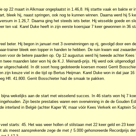
 op 22 maart in Alkmaar ongeplaatst in 1.46,8. Hij startte vaak en bakte er i
tart, bleek hij, naast springen, ook nog te kunnen winnen. Daarna werd hij 5 k
versum in 1.26,7. Daarna ging het steeds iets beter. Hij wisselde goede en sle
 ten val. Karel Duke heeft in zijn eerste koersjaar 7 keer gewonnen in 36 st
veel beter. Hij begon in januari met 3 overwinningen op rij, gevolgd door een d
naar-trainer bleek een topper in handen te hebben. De ruin kwam wat zwaarder
sen voor de betere paarden op. Op 12 augustus werd hij tweede achter Kees V
 twee maanden later won hij de K.J. Meinardi-prijs. Hij werd ook uitgenodigd 
r uitgeschakeld. In dit soort hoog gedoteerde koersen moest Gerrit Bosschiet
n zijn keuze viel in die tijd op Bertus Heijman. Karel Duke won in dat jaar 16 
oeg Hfl. 41.800. Gerrit Bosschieter had de smaak te pakken.
bijna wekelijks aan de start met wisselend succes. In 46 starts won hij 7 k
 ingehouden. Zijn beste prestaties waren een overwinning in de de Gouden 
de interland in België (achter Kaper W, maar vóór Kees Verkerk en Kaptein S
 veel starts: 45. Het was weer hollen of stilstaan met 22 keer geld en 23 keer
et als meest aansprekende zege de met ƒ 5.000 gehonoreerde Recordprijs der 6