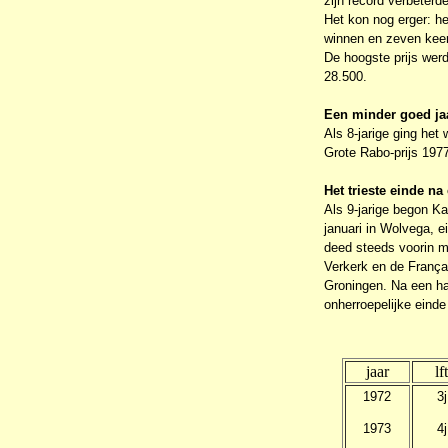
zijn record verbeterde
Het kon nog erger: he
winnen en zeven keer 
De hoogste prijs werd
28.500.
Een minder goed ja
Als 8-jarige ging het
Grote Rabo-prijs 197
Het trieste einde n
Als 9-jarige begon K
januari in Wolvega, e
deed steeds voorin m
Verkerk en de Françai
Groningen. Na een ha
onherroepelijke einde
jaar
lft
1972
3j
1973
4j