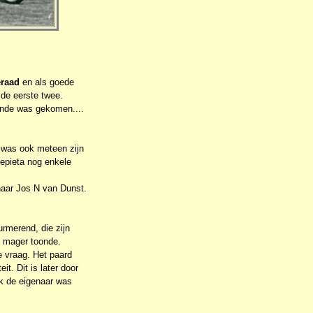
raad
en als goede
 de eerste twee.
einde was gekomen....
 was ook meteen zijn
epieta nog enkele
naar Jos N van Dunst.
urmerend, die zijn
t mager toonde.
e vraag. Het paard
it. Dit is later door
jk de eigenaar was