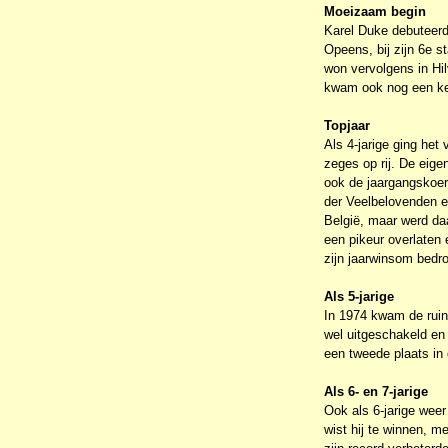
Moeizaam begin
Karel Duke debuteerde
Opeens, bij zijn 6e s
won vervolgens in Hil
kwam ook nog een keer
Topjaar
Als 4-jarige ging het 
zeges op rij. De eige
ook de jaargangskoer
der Veelbelovenden en
België, maar werd daa
een pikeur overlaten e
zijn jaarwinsom bedr
Als 5-jarige
In 1974 kwam de ruin 
wel uitgeschakeld en
een tweede plaats in 
Als 6- en 7-jarige
Ook als 6-jarige weer
wist hij te winnen, m