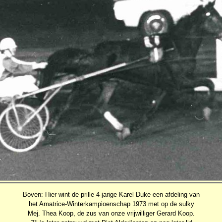
Boven: Hier wint de prille 4-jarige Karel Duke een afdeling van
het Amatrice-Winterkampioenschap 1973 met op de sulky
Mej. Thea Koop, de zus van onze vrijwilliger Gerard Koop.