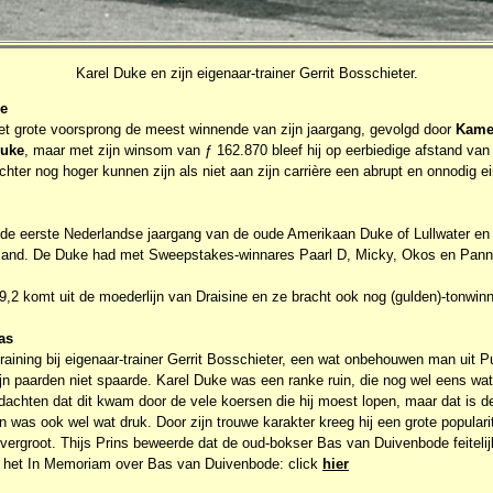
Karel Duke en zijn eigenaar-trainer Gerrit Bosschieter.
de
 grote voorsprong de meest winnende van zijn jaargang, gevolgd door
Kame
Duke
, maar met zijn winsom van ƒ 162.870 bleef hij op eerbiedige afstand van
hter nog hoger kunnen zijn als niet aan zijn carrière een abrupt en onnodig 
de eerste Nederlandse jaargang van de oude Amerikaan Duke of Lullwater en
 land. De Duke had met Sweepstakes-winnares Paarl D, Micky, Okos en Pann
9,2 komt uit de moederlijn van Draisine en ze bracht ook nog (gulden)-tonwin
as
aining bij eigenaar-trainer Gerrit Bosschieter, een wat onbehouwen man uit P
ijn paarden niet spaarde. Karel Duke was een ranke ruin, die nog wel eens wa
achten dat dit kwam door de vele koersen die hij moest lopen, maar dat is d
en was ook wel wat druk. Door zijn trouwe karakter kreeg hij een grote popularite
g vergroot. Thijs Prins beweerde dat de oud-bokser Bas van Duivenbode feiteli
r het In Memoriam over Bas van Duivenbode: click
hier