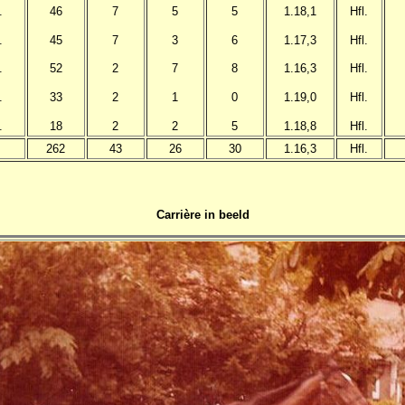
.
46
7
5
5
1.18,1
Hfl.
.
45
7
3
6
1.17,3
Hfl.
.
52
2
7
8
1.16,3
Hfl.
.
33
2
1
0
1.19,0
Hfl.
.
18
2
2
5
1.18,8
Hfl.
262
43
26
30
1.16,3
Hfl.
Carrière in beeld