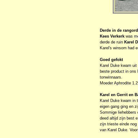
Derde in de rangor
Kees Verkerk
was met
derde de ruin
Karel 
Karel's winsom had ec
Goed gefokt
Karel Duke kwam uit 
beste product in ons
tonwinnaars.
Moeder Aphrodite 1.2
Karel en Gerrit en B
Karel Duke kwam in tr
eigen gang ging en z
Sommige liehebbers d
deed altijd zijn best 
zijn trieste einde no
van Karel Duke. Voo