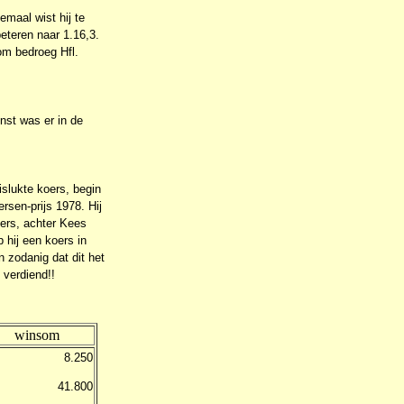
emaal wist hij te
beteren naar 1.16,3.
om bedroeg Hfl.
inst was er in de
slukte koers, begin
rsen-prijs 1978. Hij
yers, achter Kees
 hij een koers in
 zodanig dat dit het
 verdiend!!
winsom
8.250
41.800