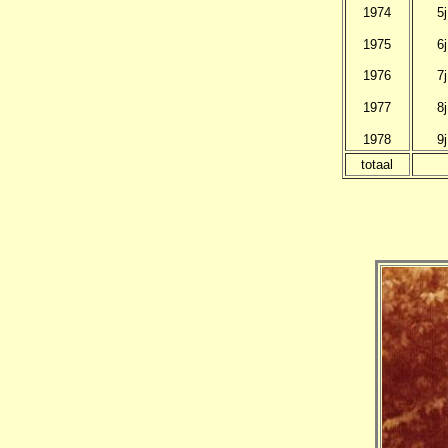
1974
5j
1975
6j
1976
7j
1977
8j
1978
9j
totaal