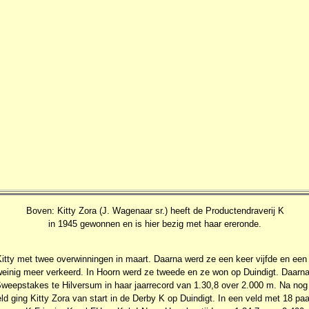
Boven: Kitty Zora (J. Wagenaar sr.) heeft de Productendraverij K
in 1945 gewonnen en is hier bezig met haar ereronde.
Kitty met twee overwinningen in maart. Daarna werd ze een keer vijfde en een 
einig meer verkeerd. In Hoorn werd ze tweede en ze won op Duindigt. Daarna
 Sweepstakes te Hilversum in haar jaarrecord van 1.30,8 over 2.000 m. Na no
d ging Kitty Zora van start in de Derby K op Duindigt. In een veld met 18 pa