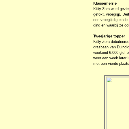
Klassemerrie
Kitty Zora werd gezi
gefokt, vroegrijp, De
een vroegtijdig einde
ging en waarbij ze oo
Tweejarige topper
Kitty Zora debuteerde
grasbaan van Duindigt
weekend 6.000 gld. o
weer een week later 
met een vierde plaats