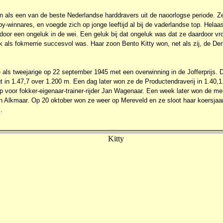
en als een van de beste Nederlandse harddravers uit de naoorlogse periode. Z
rby-winnares, en voegde zich op jonge leeftijd al bij de vaderlandse top. Helaa
 door een ongeluk in de wei. Een geluk bij dat ongeluk was dat ze daardoor vro
k als fokmerrie succesvol was. Haar zoon Bento Kitty won, net als zij, de Der
 als tweejarige op 22 september 1945 met een overwinning in de Jofferprijs. 
 in 1.47,7 over 1.200 m. Een dag later won ze de Productendraverij in 1.40,1.
p voor fokker-eigenaar-trainer-rijder Jan Wagenaar. Een week later won de me
in Alkmaar. Op 20 oktober won ze weer op Mereveld en ze sloot haar koersjaa
.