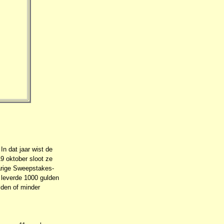
In dat jaar wist de
19 oktober sloot ze
arige Sweepstakes-
s leverde 1000 gulden
ulden of minder