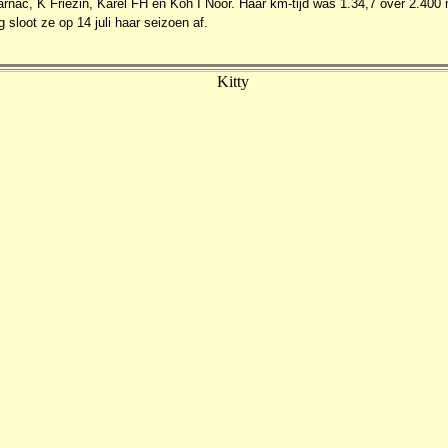
rnac, K Friezin, Karel FH en Koh I Noor. Haar km-tijd was 1.34,7 over 2.400
 sloot ze op 14 juli haar seizoen af.