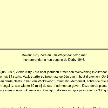
Boven: Kitty Zora en Jan Wagenaar bezig met
hun ereronde na hun zege in de Derby 1946.
 8 juni 1947, vierde Kitty Zora haar jaardebuut met een overwinning in Alkmaar. 
en uit 14 starts. Vaak startte ze tweemaal op één dag in heat-draverijen. Op 
een derde plaats in het Van Wickevoort Crommelin Memoriaal, achter de driej
n Legality, aan wie ze 60 m bij de start had moeten geven. Deze derde plaat
 prijs in een gewoon koersje op Duindigt in die na-oorlogse jaren slechts 300 g