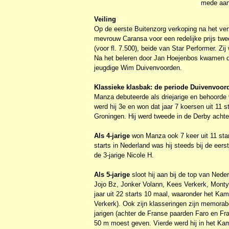
mede aan
Veiling
Op de eerste Buitenzorg verkoping na het ve
mevrouw Caransa voor een redelijke prijs twe
(voor fl. 7.500), beide van Star Performer. Zi
Na het beleren door Jan Hoejenbos kwamen de 
jeugdige Wim Duivenvoorden.
Klassieke klasbak: de periode Duivenvoor
Manza debuteerde als driejarige en behoorde va
werd hij 3e en won dat jaar 7 koersen uit 11 
Groningen. Hij werd tweede in de Derby achte
Als 4-jarige
won Manza ook 7 keer uit 11 starts
starts in Nederland was hij steeds bij de eer
de 3-jarige Nicole H.
Als 5-jarige
sloot hij aan bij de top van Ned
Jojo Bz, Jonker Volann, Kees Verkerk, Monty B
jaar uit 22 starts 10 maal, waaronder het K
Verkerk). Ook zijn klasseringen zijn memorab
jarigen (achter de Franse paarden Faro en Fra
50 m moest geven. Vierde werd hij in het Ka