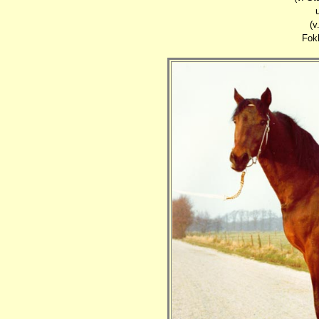
(v
Fok