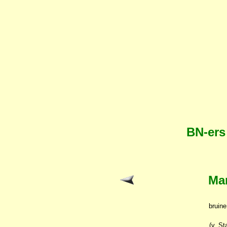
BN-ers
Ma
bruine
(v. S