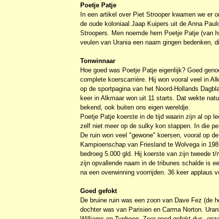
Poetje Patje
In een artikel over Piet Strooper kwamen we er
de oude koloniaal Jaap Kuipers uit de Anna Pau
Stroopers. Men noemde hem Poetje Patje (van het
veulen van Urania een naam gingen bedenken, d
Tonwinnaar
Hoe goed was Poetje Patje eigenlijk? Goed genoeg
complete koerscarrière. Hij won vooral veel in 
op de sportpagina van het Noord-Hollands Dagblad
keer in Alkmaar won uit 11 starts. Dat wekte natu
bekend, ook buiten ons eigen wereldje.
Poetje Patje koerste in de tijd waarin zijn al op 
zelf niet meer op de sulky kon stappen. In die 
De ruin won veel "gewone" koersen, vooral op de 
Kampioenschap van Friesland te Wolvega in 1981
bedroeg 5.000 gld. Hij koerste van zijn tweede t/m
zijn opvallende naam in de tribunes schalde is
na een overwinning voorrijden. 36 keer applau
Goed gefokt
De bruine ruin was een zoon van Dave Fez (de h
dochter was van Parisien en Carma Norton. Uran
Williams en Typhoon. Zeer goed gefokt dus, onze