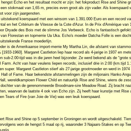
e hengst Echo en het resultaat mocht er zijn: het fokproduct Rise and Shine gr
 een stokmaat van 1,65 m, precies even groot als zijn vader. Als koerspaard
ot voor zijn jaargenoten.
uitstekend koerspaard met een winsom van 1.391.000 Euro en een record van 
ntal en het Critérium de Vitesse de la Cote d'Azur. In de Prix d'Amérique va
oor Dryade des Bois met de slimme Jos Verbeeck. Echo is fantastisch gefokt.
n van Florestan en topmerrie Ua Uka. Echo's moeder Datcha Folle is een doch
n uitstekende Franse moederlijn.
der is de Amerikaanse import-merrie My Martha Lin, die afstamt van stamm
[1933-1960]. Margaret Castleton liep haar record als 4-jarige in 1937 en me
en sub-2.00-tijd was in die jaren heel bijzonder. Ze werd bekend als de "grot
Farm. Acht van haar veulens liepen records, inclusief drie in 2:00 (km.tijd 1.
en super. Margaret Castleton stierf als 27-jarige grootmoeder en werd in 197
e Hall of Fame. Haar bekendste afstammelingen zijn de miljonairs Hanko Angu
all, wereldkampioen Flower Child en natuurlijk Rise and Shine, wiens de zesd
n dochter van de gerenommeerde Broodmare-sire Meadow Road. Zij bracht naa
en, waarvan de laatste 4 ook van Echo zijn. Zij heeft haar kunstje met Rise 
en Tears of Fire (van Joie de Vie) was een leuk koerspaard.
eert Rise and Shine op 5 september in Groningen en wordt uitgeschakeld. Tien
Vervolgens won de hengst 5 maal op rij, waaronder 3 Najaars-Stakes en op T
-prijs.