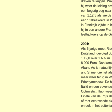
draven te krijgen. Wa
hij weer de leiding o
een begerig oog naar 
van 1.12,3 als vierde 
een Stakeskoers in W
in Frankrijk vijfde i
hij in een andere Fran
leeftijdkoers op de
2004:
Als 5-jarige moet Ris
Duitsland, gevolgd do
1.12,0 over 1.609 m. 
8.000 Euro. Dan komt 
Abano As is natuurli
and Shine, die net al
maar weer terug in W
Prioritymeadow. De he
Italië en een zevende
Optimistic. Hup, weer
Finale van de Prijs d
af met een tweede pl
en ook in het buiten