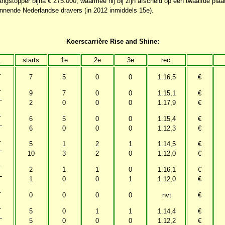
ngstopper bijna € 275.000, waarmee hij bij zijn afscheid op een twaalfde plaa
innende Nederlandse dravers (in 2012 inmiddels 15e).
Koerscarrière Rise and Shine:
.
starts
1e
2e
3e
rec.
.
7
5
0
0
1.16,5
€
.
9
7
0
0
1.15,1
€
L
2
0
0
0
1.17,9
€
.
6
5
0
0
1.15,4
€
L
6
0
0
0
1.12,3
€
.
5
1
2
1
1.14,5
€
L
10
3
2
0
1.12,0
€
.
2
1
1
0
1.16,1
€
L
1
0
0
1
1.12,0
€
.
0
0
0
0
nvt
€
.
5
0
1
1
1.14,4
€
L
5
0
0
0
1.12,2
€