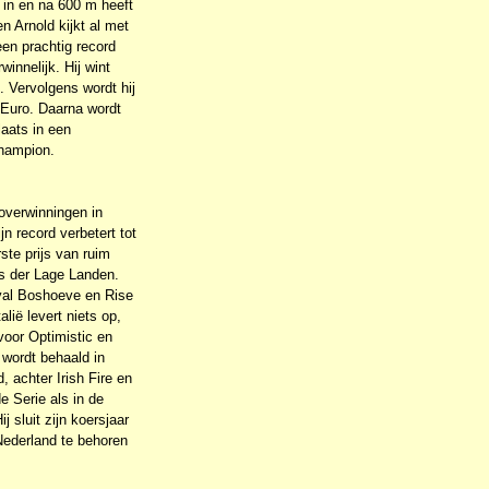
g in en na 600 m heeft
n Arnold kijkt al met
een prachtig record
winnelijk. Hij wint
 Vervolgens wordt hij
0 Euro. Daarna wordt
laats in een
hampion.
 overwinningen in
jn record verbetert tot
ste prijs van ruim
ijs der Lage Landen.
yal Boshoeve en Rise
lië levert niets op,
oor Optimistic en
 wordt behaald in
 achter Irish Fire en
e Serie als in de
 sluit zijn koersjaar
Nederland te behoren