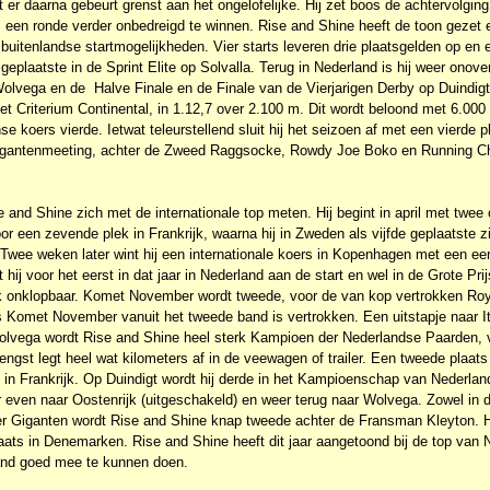
t er daarna gebeurt grenst aan het ongelofelijke. Hij zet boos de achtervolgin
m een ronde verder onbedreigd te winnen. Rise and Shine heeft de toon gezet e
buitenlandse startmogelijkheden. Vier starts leveren drie plaatsgelden op en 
geplaatste in de Sprint Elite op Solvalla. Terug in Nederland is hij weer onover
olvega en de Halve Finale en de Finale van de Vierjarigen Derby op Duindigt.
n het Criterium Continental, in 1.12,7 over 2.100 m. Dit wordt beloond met 6.00
se koers vierde. Ietwat teleurstellend sluit hij het seizoen af met een vierde p
 Gigantenmeeting, achter de Zweed Raggsocke, Rowdy Joe Boko en Running C
e and Shine zich met de internationale top meten. Hij begint in april met twee
or een zevende plek in Frankrijk, waarna hij in Zweden als vijfde geplaatste zi
Twee weken later wint hij een internationale koers in Kopenhagen met een eer
hij voor het eerst in dat jaar in Nederland aan de start en wel in de Grote Pr
jk onklopbaar. Komet November wordt tweede, voor de van kop vertrokken Ro
s Komet November vanuit het tweede band is vertrokken. Een uitstapje naar Ita
olvega wordt Rise and Shine heel sterk Kampioen der Nederlandse Paarden, v
ngst legt heel wat kilometers af in de veewagen of trailer. Een tweede plaats
 in Frankrijk. Op Duindigt wordt hij derde in het Kampioenschap van Nederland,
 even naar Oostenrijk (uitgeschakeld) en weer terug naar Wolvega. Zowel in d
er Giganten wordt Rise and Shine knap tweede achter de Fransman Kleyton. Hij
aats in Denemarken. Rise and Shine heeft dit jaar aangetoond bij de top van 
land goed mee te kunnen doen.