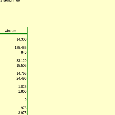
ts stond in de
winsom
14.300
125.485
840
33.120
15.505
14.795
24.496
1.025
1.800
0
975
3.975