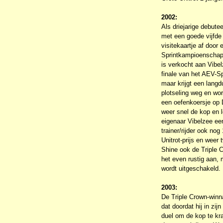
2002:
Als driejarige debute
met een goede vijfde 
visitekaartje af door
Sprintkampioenschap,
is verkocht aan Vibel
finale van het AEV-S
maar krijgt een lang
plotseling weg en wo
een oefenkoersje op 
weer snel de kop en l
eigenaar Vibelzee ee
trainer/rijder ook no
Unitrot-prijs en wee
Shine ook de Triple 
het even rustig aan, 
wordt uitgeschakeld.
2003:
De Triple Crown-winna
dat doordat hij in zijn
duel om de kop te kra