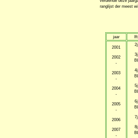
verdiende deze jaarga
ranglijst der meest w
jaar
lft
2j
2001
3j
2002
B
-
4j
2003
B
-
5j
2004
B
-
6j
2005
B
-
7j
2006
8j
2007
B
-