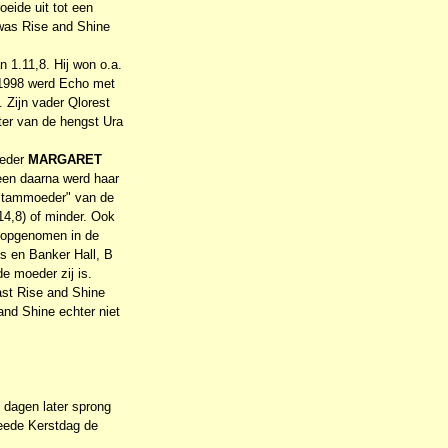
oeide uit tot een
 was Rise and Shine
1.11,8. Hij won o.a.
n 1998 werd Echo met
 Zijn vader Qlorest
ter van de hengst Ura
oeder
MARGARET
teen daarna werd haar
e stammoeder" van de
14,8) of minder. Ook
4 opgenomen in de
s en Banker Hall, B
e moeder zij is.
st Rise and Shine
and Shine echter niet
 dagen later sprong
weede Kerstdag de