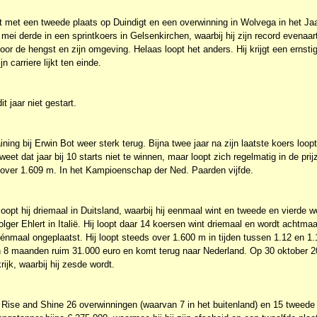
t met een tweede plaats op Duindigt en een overwinning in Wolvega in het Ja
 mei derde in een sprintkoers in Gelsenkirchen, waarbij hij zijn record evenaart
oor de hengst en zijn omgeving. Helaas loopt het anders. Hij krijgt een ernsti
n carriere lijkt ten einde.
it jaar niet gestart.
ning bij Erwin Bot weer sterk terug. Bijna twee jaar na zijn laatste koers loop
 weet dat jaar bij 10 starts niet te winnen, maar loopt zich regelmatig in de pri
2 over 1.609 m. In het Kampioenschap der Ned. Paarden vijfde.
 loopt hij driemaal in Duitsland, waarbij hij eenmaal wint en tweede en vierde w
 Holger Ehlert in Italië. Hij loopt daar 14 koersen wint driemaal en wordt achtm
éénmaal ongeplaatst. Hij loopt steeds over 1.600 m in tijden tussen 1.12 en 1.
 in 8 maanden ruim 31.000 euro en komt terug naar Nederland. Op 30 oktober 200
rijk, waarbij hij zesde wordt.
 Rise and Shine 26 overwinningen (waarvan 7 in het buitenland) en 15 tweede p