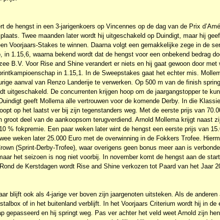
ert de hengst in een 3-jarigenkoers op Vincennes op de dag van de Prix d’Amér
plaats. Twee maanden later wordt hij uitgeschakeld op Duindigt, maar hij geeft 
 een Voorjaars-Stakes te winnen. Daarna volgt een gemakkelijke zege in de se
 in 1.15,6, waarna bekend wordt dat de hengst voor een onbekend bedrag d
zee B.V. Voor Rise and Shine verandert er niets en hij gaat gewoon door met 
printkampioenschap in 1.15,1. In de Sweepstakes gaat het echter mis. Molle
durige aanval van Renzo Landerije te verwerken. Op 500 m van de finish sprin
rdt uitgeschakeld. De concurrenten krijgen hoop om de jaargangstopper te ku
Duindigt geeft Mollema alle vertrouwen voor de komende Derby. In die Klassie
oopt op het laatst ver bij zijn tegenstanders weg. Met de eerste prijs van 70.
n groot deel van de aankoopsom terugverdiend. Arnold Mollema krijgt naast zi
g 10 % fokpremie. Een paar weken later wint de hengst een eerste prijs van 15
r twee weken later 25.000 Euro met de overwinning in de Fokkers Trofee. Hier
Crown (Sprint-Derby-Trofee), waar overigens geen bonus meer aan is verbond
maar het seizoen is nog niet voorbij. In november komt de hengst aan de start i
 Rond de Kerstdagen wordt Rise and Shine verkozen tot Paard van het Jaar 2
ar blijft ook als 4-jarige ver boven zijn jaargenoten uitsteken. Als de anderen
 stalbox of in het buitenland verblijft. In het Voorjaars Criterium wordt hij in de
p gepasseerd en hij springt weg. Pas ver achter het veld weet Arnold zijn he