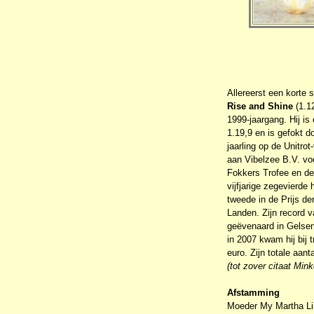
Allereerst een korte
Rise and Shine
(1.12
1999-jaargang. Hij i
1.19,9 en is gefokt d
jaarling op de Unitro
aan Vibelzee B.V. vo
Fokkers Trofee en de 
vijfjarige zegevierd
tweede in de Prijs d
Landen. Zijn record v
geëvenaard in Gelsenk
in 2007 kwam hij bij t
euro. Zijn totale aan
(tot zover citaat Min
Afstamming
Moeder My Martha Lin