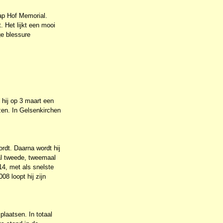
ap Hof Memorial.
. Het lijkt een mooi
ge blessure
t hij op 3 maart een
jzen. In Gelsenkirchen
ordt. Daarna wordt hij
aal tweede, tweemaal
14, met als snelste
8 loopt hij zijn
laatsen. In totaal