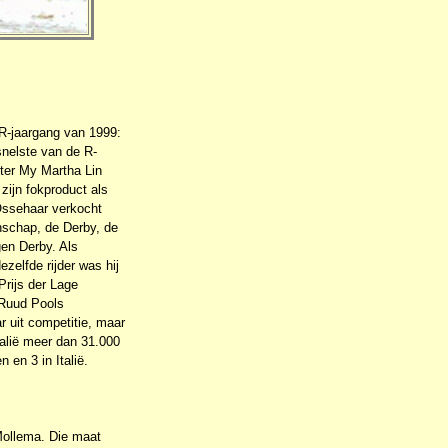
 R-jaargang van 1999:
snelste van de R-
ter My Martha Lin
zijn fokproduct als
 Ossehaar verkocht
nschap, de Derby, de
gen Derby. Als
zelfde rijder was hij
Prijs der Lage
t Ruud Pools
r uit competitie, maar
Italië meer dan 31.000
 en 3 in Italië.
Mollema. Die maat