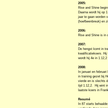
2005:
Rise and Shine begin
Daarna wordt hij op 1
jaar te gaan worden v
(hoefbeenbreuk) en zij
2006:
Rise and Shine is in d
2007:
De hengst komt in trai
kwalificatiekoers. Hij
wordt hij 4e in 1.12,
2008:
In januari en februari
in training gezet bij
vierde en is slechts 
tijd 1.12,2. Hij wint
laatste koers in Frank
Resumé
In 87 starts behaalde