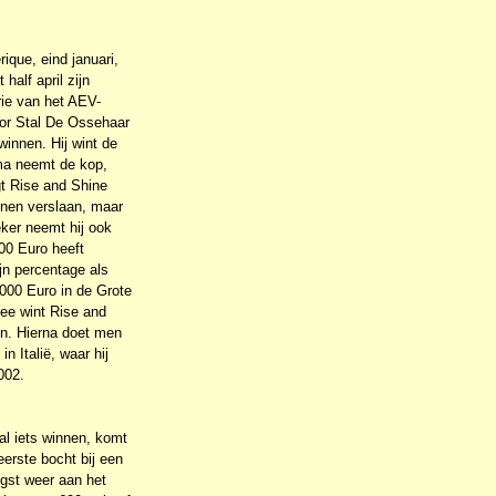
ique, eind januari,
half april zijn
rie van het AEV-
oor Stal De Ossehaar
winnen. Hij wint de
ma neemt de kop,
gt Rise and Shine
nnen verslaan, maar
ker neemt hij ook
000 Euro heeft
jn percentage als
.000 Euro in de Grote
mee wint Rise and
en. Hierna doet men
n Italië, waar hij
002.
 al iets winnen, komt
 eerste bocht bij een
ngst weer aan het