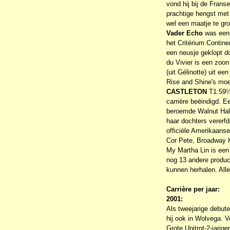
vond hij bij de Frans
prachtige hengst met
wel een maatje te gro
Vader Echo
was een 
het Critérium Contine
een neusje geklopt d
du Vivier is een zoo
(uit Gélinotte) uit ee
Rise and Shine's moe
CASTLETON
T1:59¼ 
carrière beëindigd. E
beroemde Walnut Hall 
haar dochters vererfd
officiële Amerikaans
Cor Pete, Broadway H
My Martha Lin is ee
nog 13 andere product
kunnen herhalen. Alle
Carrière per jaar:
2001:
Als tweejarige debut
hij ook in Wolvega. 
Grote Unitrot-2-jarigen