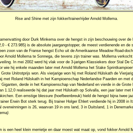
Rise and Shine met zijn fokker/trainer/rijder Arnold Mollema.
 samenvatting door Durk Minkema over de hengst in zijn beschouwing over de
,0 - € 273.985) is de absolute jaargangstopper, de meest verdienende en de 
s een zoon van de Franse hengst Echo uit de Amerikaanse Meadow Road-doch
oor Arnold Mollema te Sonnega, die tevens zijn trainer was. Mollema verkocht 
t-veiling. In mei 2002 werd hij vlak voor de 3-jarigen Klassiekers door Stal De
or wie hij enkele maanden later met Arnold Mollema het Stake Sprintkampioe
Grote Unitrotprijs won. Als vierjarige won hij met Roland Hülskath de Vierjari
e hij met Roland Hülskath in het Kampioenschap Nederlandse Paarden en met de
er Giganten, derde in het Kampioenschap van Nederland en vierde in de Grote 
an 1.12,0 realiseerde hij dat jaar met Hülskath op Solvalla, een jaar later me
irchen. Een ernstige blessure (hoefbeenbreuk) hield de hengst bijna twee jaa
rainer Erwin Bot sterk terug. Bij trainer Holger Ehlert verdiende hij in 2008 in 
tal overwinningen is 26, waarvan 19 in ons land, 3 in Duitsland, 1 in Denemarken
kema)
.
 is een heel klein merrietje en daar moest wat maat op, vond fokker Arnold 