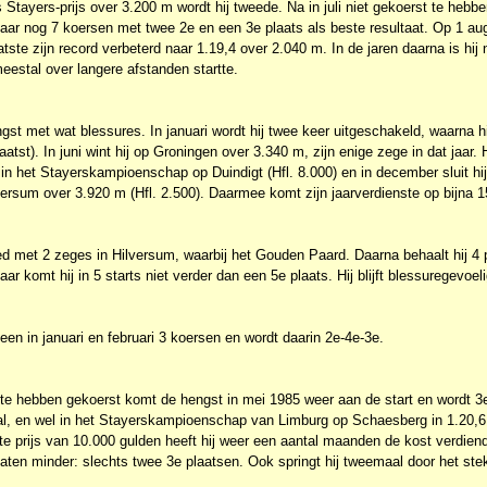
 Stayers-prijs over 3.200 m wordt hij tweede. Na in juli niet gekoerst te hebben
jaar nog 7 koersen met twee 2e en een 3e plaats als beste resultaat. Op 1 aug
tste zijn record verbeterd naar 1.19,4 over 2.040 m. In de jaren daarna is hij n
eestal over langere afstanden startte.
st met wat blessures. In januari wordt hij twee keer uitgeschakeld, waarna h
atst). In juni wint hij op Groningen over 3.340 m, zijn enige zege in dat jaar. 
n het Stayerskampioenschap op Duindigt (Hfl. 8.000) en in december sluit hij
ersum over 3.920 m (Hfl. 2.500). Daarmee komt zijn jaarverdienste op bijna 1
oed met 2 zeges in Hilversum, waarbij het Gouden Paard. Daarna behaalt hij 4 
aar komt hij in 5 starts niet verder dan een 5e plaats. Hij blijft blessuregevoeli
leen in januari en februari 3 koersen en wordt daarin 2e-4e-3e.
 te hebben gekoerst komt de hengst in mei 1985 weer aan de start en wordt 3e
aal, en wel in het Stayerskampioenschap van Limburg op Schaesberg in 1.20,
e prijs van 10.000 gulden heeft hij weer een aantal maanden de kost verdiend
taten minder: slechts twee 3e plaatsen. Ook springt hij tweemaal door het ste