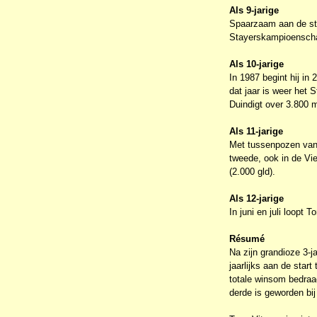
Als 9-jarige
Spaarzaam aan de star
Stayerskampioenschap
Als 10-jarige
In 1987 begint hij in 
dat jaar is weer het 
Duindigt over 3.800 m
Als 11-jarige
Met tussenpozen van 
tweede, ook in de Vi
(2.000 gld).
Als 12-jarige
In juni en juli loopt
Résumé
Na zijn grandioze 3-j
jaarlijks aan de star
totale winsom bedraag
derde is geworden bi