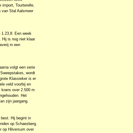
import, Tourterelle,
m van Stal Aalsmeer
n 1.23,8. Een week
Hij is nog niet klaar
verij in een
aarna volgt een serie
e Sweepstakes, wordt
rote Klassieker is er
le veld voorbij en
de koers over 2.500 m
 ingehouden. Het
an zijn jaargang.
best. Hij begint in
venden op Schaesberg.
er op Hilversum over