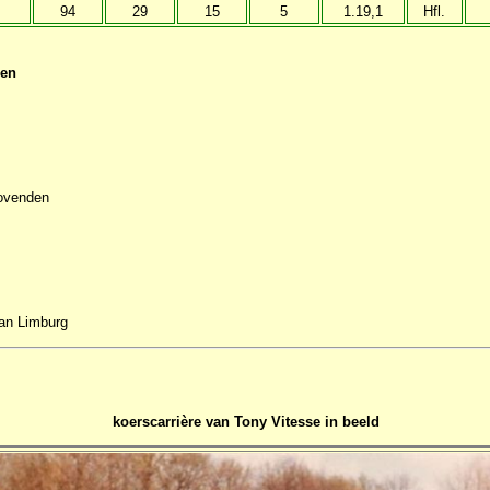
94
29
15
5
1.19,1
Hfl.
sen
lovenden
an Limburg
koerscarrière
van Tony Vitesse
in beeld