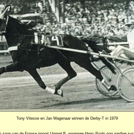
Tony Vitesse en Jan Wagenaar winnen de Derby-T in 1979
n zoon van de Franse import Unimel B, waarmee Harry Pools nog aardige su