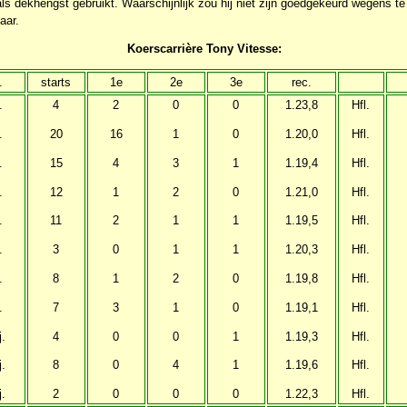
als dekhengst gebruikt. Waarschijnlijk zou hij niet zijn goedgekeurd wegens 
aar.
Koerscarrière Tony Vitesse:
.
starts
1e
2e
3e
rec.
.
4
2
0
0
1.23,8
Hfl.
.
20
16
1
0
1.20,0
Hfl.
.
15
4
3
1
1.19,4
Hfl.
.
12
1
2
0
1.21,0
Hfl.
.
11
2
1
1
1.19,5
Hfl.
.
3
0
1
1
1.20,3
Hfl.
.
8
1
2
0
1.19,8
Hfl.
.
7
3
1
0
1.19,1
Hfl.
j.
4
0
0
1
1.19,3
Hfl.
j.
8
0
4
1
1.19,6
Hfl.
j.
2
0
0
0
1.22,3
Hfl.