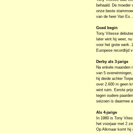
behaald. De moeder v
onze beste stammoede
van de heer Van Es. 
Goed begin
Tony Vitesse debuteer
later wint hij weer, 
voor het grote werk. 
Europese recordtijd v
Derby als 3-jarige
Na enkele maanden rus
van 5 overwinningen,
hij derde achter Torp
over 2.600 m geen kru
wint ruim. Eerste pri
tegen oudere paarden
seizoen is daarmee a
Als 4-jarige
In 1980 is Tony Vites
het voorjaar met 2 z
Op Alkmaar komt hij 