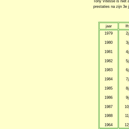
Tony Vitesse is niet 
prestaties na zijn 3e j
jaar
lft
1979
2j
1980
3j
1981
4j
1982
5j
1983
6j
1984
7j
1985
8j
1986
9j
1987
10
1988
11
1964
12