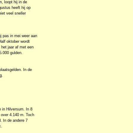
, loopt hij in de
ustus heeft hij op
iet veel sneller
ij pas in mei weer aan
Half oktober wordt
 het jaar af met een
5.000 gulden.
plaatsgelden. In de
g.
 in Hilversum. In 8
6 over 4.140 m. Toch
. In de andere 7
k.