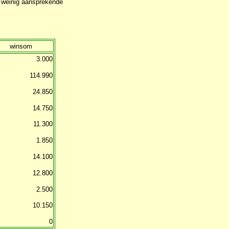
te weinig aansprekende
winsom
3.000
114.990
24.850
14.750
11.300
1.850
14.100
12.800
2.500
10.150
0