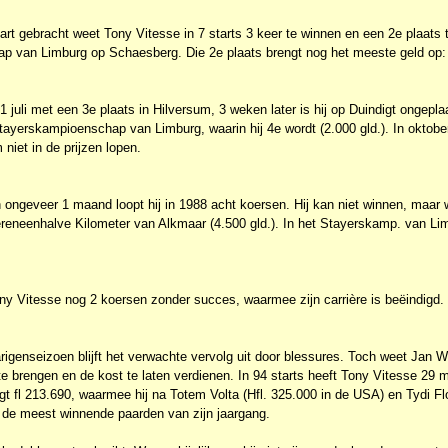
t gebracht weet Tony Vitesse in 7 starts 3 keer te winnen en een 2e plaats t
 van Limburg op Schaesberg. Die 2e plaats brengt nog het meeste geld op:
21 juli met een 3e plaats in Hilversum, 3 weken later is hij op Duindigt ongepl
Stayerskampioenschap van Limburg, waarin hij 4e wordt (2.000 gld.). In oktober
 niet in de prijzen lopen.
ongeveer 1 maand loopt hij in 1988 acht koersen. Hij kan niet winnen, maar 
ereneenhalve Kilometer van Alkmaar (4.500 gld.). In het Stayerskamp. van Lim
 Tony Vitesse nog 2 koersen zonder succes, waarmee zijn carrière is beëindigd.
arigenseizoen blijft het verwachte vervolg uit door blessures. Toch weet Jan
t te brengen en de kost te laten verdienen. In 94 starts heeft Tony Vitesse 29
t fl 213.690, waarmee hij na Totem Volta (Hfl. 325.000 in de USA) en Tydi Fl
j de meest winnende paarden van zijn jaargang.