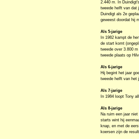
2.440 m. In Duindigt's
tweede helft van dat 
Duindigt als 2e geplaa
geweest doordat hij m
Als 5-jarige
In 1982 kampt de heng
de start komt (ongepla
tweede over 3.800 m i
tweede plaats op Hilv
Als 6-jarige
Hij begint het jaar g
tweede helft van het j
Als 7-jarige
In 1984 loopt Tony al
Als 8-jarige
Na ruim een jaar niet
starts wint hij eenm
knap, en met de eerst
koersen zijn de resul