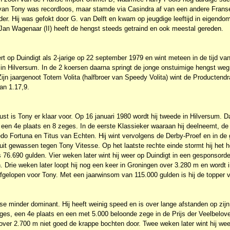
an Tony was recordloos, maar stamde via Casindra af van een andere Franse 
r. Hij was gefokt door G. van Delft en kwam op jeugdige leeftijd in eigendo
Jan Wagenaar (II) heeft de hengst steeds getraind en ook meestal gereden.
t op Duindigt als 2-jarige op 22 september 1979 en wint meteen in de tijd va
nu in Hilversum. In de 2 koersen daarna springt de jonge onstuimige hengst weg. 
Zijn jaargenoot Totem Volita (halfbroer van Speedy Volita) wint de Productendra
an 1.17,9.
t is Tony er klaar voor. Op 16 januari 1980 wordt hij tweede in Hilversum. D
 een 4e plaats en 8 zeges. In de eerste Klassieker waaraan hij deelneemt, d
edo Fortuna en Titus van Echten. Hij wint vervolgens de Derby-Proef en in de g
it gewassen tegen Tony Vitesse. Op het laatste rechte einde stormt hij het he
js 76.690 gulden. Vier weken later wint hij weer op Duindigt in een gesponsor
. Drie weken later loopt hij nog een keer in Groningen over 3.280 m en wordt
fgelopen voor Tony. Met een jaarwinsom van 115.000 gulden is hij de topper v
se minder dominant. Hij heeft weinig speed en is over lange afstanden op zijn 
eges, een 4e plaats en een met 5.000 beloonde zege in de Prijs der Veelbelo
over 2.700 m niet goed de krappe bochten door. Twee weken later wint hij we