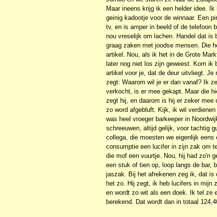
Maar ineens krijg ik een helder idee. Ik
geinig kadootje voor de winnaar. Een pi
tv, en is amper in beeld of de telefoon 
nou vreselijk om lachen. Handel dat is
graag zaken met joodse mensen. Die he
artikel. Nou, als ik het in de Grote Mar
later nog niet los zijn geweest. Kom ik 
artikel voor je, dat de deur uitvliegt. 
zegt: Waarom wil je er dan vanaf? Ik zeg
verkocht, is er mee gekapt. Maar die hi
zegt hij, en daarom is hij er zeker mee
zo word afgebluft. Kijk, ik wil verdienen
was heel vroeger barkeeper in Noordwijk
schreeuwen, altijd gelijk, voor tachtig 
collega, die moesten we eigenlijk eens ee
consumptie een lucifer in zijn zak om te
die mof een vuurtje. Nou, hij had zo'n 
een stuk of tien op, loop langs de bar, 
jaszak. Bij het afrekenen zeg ik, dat is
het zo. Hij zegt, ik heb lucifers in mijn
en wordt zo wit als een doek. Ik tel ze
berekend. Dat wordt dan in totaal 124,4