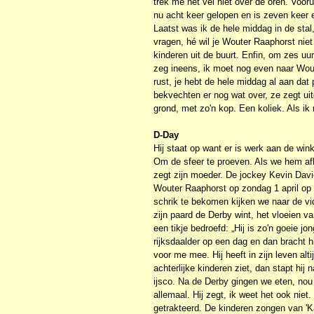
trek me het vel niet over de oren. Vooru
nu acht keer gelopen en is zeven keer 
Laatst was ik de hele middag in de stal,
vragen, hé wil je Wouter Raaphorst niet 
kinderen uit de buurt. Enfin, om zes uur
zeg ineens, ik moet nog even naar Woute
rust, je hebt de hele middag al aan dat
bekvechten er nog wat over, ze zegt uite
grond, met zo'n kop. Een koliek. Als ik
D-Day
Hij staat op want er is werk aan de w
Om de sfeer te proeven. Als we hem afhal
zegt zijn moeder. De jockey Kevin Davi
Wouter Raaphorst op zondag 1 april op 
schrik te bekomen kijken we naar de vi
zijn paard de Derby wint, het vloeien va
een tikje bedroefd: „Hij is zo'n goeie jo
rijksdaalder op een dag en dan bracht 
voor me mee. Hij heeft in zijn leven alt
achterlijke kinderen ziet, dan stapt hij 
ijsco. Na de Derby gingen we eten, nou 
allemaal. Hij zegt, ik weet het ook niet
getrakteerd. De kinderen zongen van 'Ka