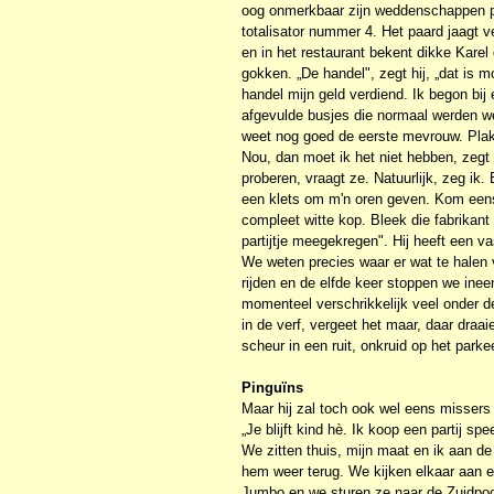
oog onmerkbaar zijn weddenschappen pl
totalisator nummer 4. Het paard jaagt ve
en in het restaurant bekent dikke Karel
gokken. „De handel", zegt hij, „dat is 
handel mijn geld verdiend. Ik begon bij 
afgevulde busjes die normaal werden we
weet nog goed de eerste mevrouw. Plak
Nou, dan moet ik het niet hebben, zegt
proberen, vraagt ze. Natuurlijk, zeg ik
een klets om m'n oren geven. Kom eens 
compleet witte kop. Bleek die fabrikan
partijtje meegekregen". Hij heeft een 
We weten precies waar er wat te halen va
rijden en de elfde keer stoppen we ineen
momenteel verschrikkelijk veel onder de
in de verf, vergeet het maar, daar dra
scheur in een ruit, onkruid op het parke
Pinguïns
Maar hij zal toch ook wel eens missers
„Je blijft kind hè. Ik koop een partij
We zitten thuis, mijn maat en ik aan de 
hem weer terug. We kijken elkaar aan e
Jumbo en we sturen ze naar de Zuidpoo