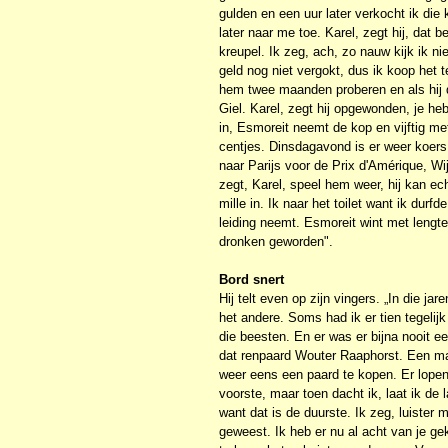
gulden en een uur later verkocht ik die
later naar me toe. Karel, zegt hij, dat 
kreupel. Ik zeg, ach, zo nauw kijk ik ni
geld nog niet vergokt, dus ik koop het te
hem twee maanden proberen en als hij d
Giel. Karel, zegt hij opgewonden, je he
in, Esmoreit neemt de kop en vijftig me
centjes. Dinsdagavond is er weer koers
naar Parijs voor de Prix d'Amérique, Wij
zegt, Karel, speel hem weer, hij kan ech
mille in. Ik naar het toilet want ik durf
leiding neemt. Esmoreit wint met lengte
dronken geworden".
Bord snert
Hij telt even op zijn vingers. „In die j
het andere. Soms had ik er tien tegelij
die beesten. En er was er bijna nooit e
dat renpaard Wouter Raaphorst. Een ma
weer eens een paard te kopen. Er lopen 
voorste, maar toen dacht ik, laat ik de
want dat is de duurste. Ik zeg, luister
geweest. Ik heb er nu al acht van je ge