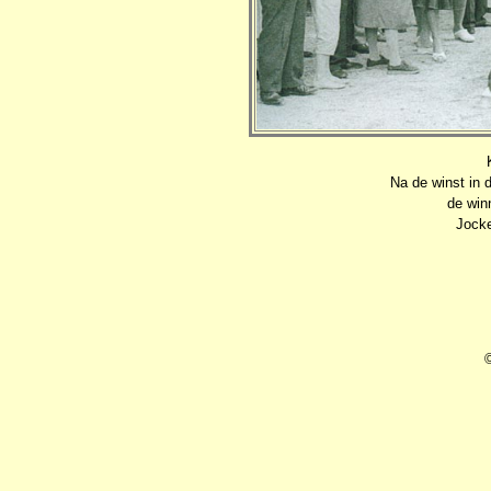
Na de winst in 
de win
Jocke