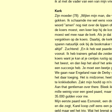
ik al met de vader van een van mijn vri
Kerk
Zijn moeder (78): „Wijlen mijn man, die 
gokken. Ik schaamde me wel eens voor 
woord "amen" nog niet over de lippen of
de koers moest, een keer liep hij de k
moest wel mee naar de kerk. Als je dat n
vergokken op de koers. Daarbij, de ker
sparen natuurlijk ook bij de bookmaker 
altijd". Zuchtend: „En ik heb wat paard
vooruit. Ik heb trainers gehad die ze
koers want je kan al je centjes rustig o
het beest, en dan liep het alsof het ank
een succesje heb. Je moet een beetje 
We gaan naar Engeland naar de Derby e
het daar toeging. Het is midzomer, heet,
te knikkebollen. Zakt mijn hoofd op m'
Aan that gentleman over there. Bleek i
mille weinig voor een goed paard, maar 
35.000 gulden voor me.
Mijn eerste paard was Esmoreit, een dr
en die zegt, Karel koop zelf eens een p
geld maar wel het trio. Wat het brengt g