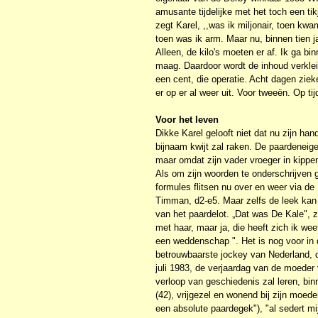
amusante tijdelijke met het toch een ti
zegt Karel, ,,was ik miljonair, toen k
toen was ik arm. Maar nu, binnen tien jaa
Alleen, de kilo's moeten er af. Ik ga b
maag. Daardoor wordt de inhoud verkleind
een cent, die operatie. Acht dagen zi
er op er al weer uit. Voor tweeën. Op tij
Voor het leven
Dikke Karel gelooft niet dat nu zijn han
bijnaam kwijt zal raken. De paardeneig
maar omdat zijn vader vroeger in kippe
Als om zijn woorden te onderschrijven g
formules flitsen nu over en weer via de 
Timman, d2-e5. Maar zelfs de leek kan 
van het paardelot. „Dat was De Kale", z
met haar, maar ja, die heeft zich ik we
een weddenschap ". Het is nog voor in 
betrouwbaarste jockey van Nederland, 
juli 1983, de verjaardag van de moeder
verloop van geschiedenis zal leren, bin
(42), vrijgezel en wonend bij zijn moed
een absolute paardegek"), "al sedert mi