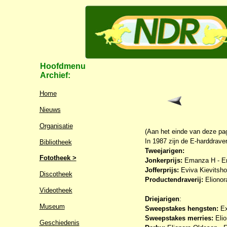
Hoofdmenu
Archief:
Home
Nieuws
Organisatie
(Aan het einde van deze pa
In 1987 zijn de E-harddrave
Bibliotheek
Tweejarigen
:
Fototheek >
Jonkerprijs:
Emanza H - Enz
Jofferprijs:
Eviva Kievitshof
Discotheek
Productendraverij:
Elionora
Videotheek
Driejarigen
:
Museum
Sweepstakes hengsten:
Ex
Sweepstakes merries:
Elio
Geschiedenis