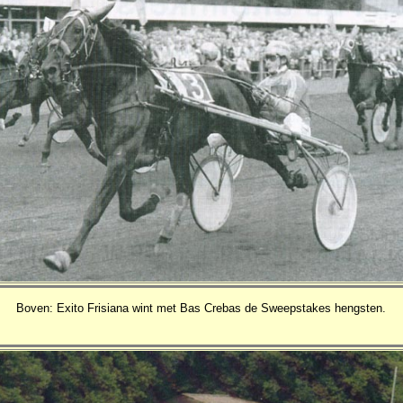
Boven: Exito Frisiana wint met Bas Crebas de Sweepstakes hengsten.