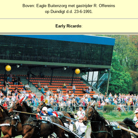
Boven: Eagle Buitenzorg met gastrijder R. Offereins
op Duindigt d.d. 23-6-1991.
Early Ricardo
: