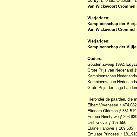
Derby:
Elionora Oldeson - E
Van Wickevoort Crommeli
Vierjarigen:
Kampioenschap der Vierj
Van Wickevoort Crommeli
Vierjarigen:
Kampioenschap der Vijfja
Oudere:
Gouden Zweep 1992:
Edyca
Grote Prijs van Nederland 
Kampioenschap Nederlands
Kampioenschap Nederlands
Grote Prijs der Lage Lande
Hieronder de paarden, die m
Eibert Vryenesse ƒ 474.082
Elionora Oldeson ƒ 361.519
Europa Ninetytwo ƒ 293.83
Evil Knevel ƒ 197.656
Elaine Hanover ƒ 189.685
Emulate Princess ƒ 181.91