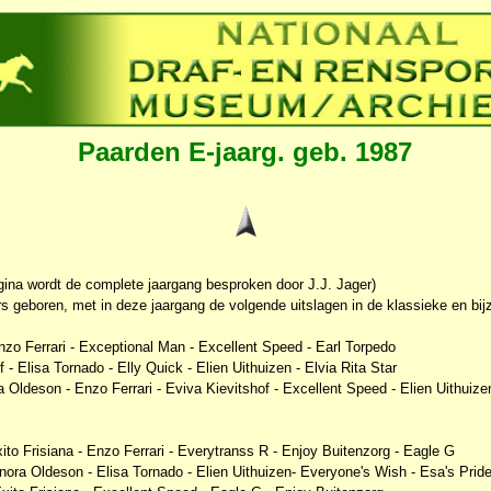
Paarden E-jaarg. geb. 1987
gina wordt de complete jaargang besproken door J.J. Jager)
rs geboren, met in deze jaargang de volgende uitslagen in de klassieke en bi
o Ferrari - Exceptional Man - Excellent Speed - Earl Torpedo
 - Elisa Tornado - Elly Quick - Elien Uithuizen - Elvia Rita Star
 Oldeson - Enzo Ferrari - Eviva Kievitshof - Excellent Speed - Elien Uithuize
ito Frisiana - Enzo Ferrari - Everytranss R - Enjoy Buitenzorg - Eagle G
nora Oldeson - Elisa Tornado - Elien Uithuizen- Everyone's Wish - Esa's Prid