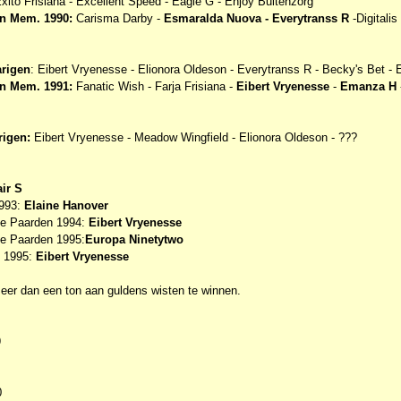
xito Frisiana - Excellent Speed - Eagle G - Enjoy Buitenzorg
n Mem. 1990:
Carisma Darby -
Esmaralda Nuova - Everytranss R
-Digitalis
arigen
: Eibert Vryenesse - Elionora Oldeson - Everytranss R - Becky's Bet - 
n Mem. 1991:
Fanatic Wish - Farja Frisiana -
Eibert Vryenesse
-
Emanza H
rigen
:
Eibert Vryenesse - Meadow Wingfield - Elionora Oldeson - ???
ir S
1993:
Elaine Hanover
e Paarden 1994:
Eibert Vryenesse
e Paarden 1995:
Europa Ninetytwo
n 1995:
Eibert Vryenesse
eer dan een ton aan guldens wisten te winnen.
9
0