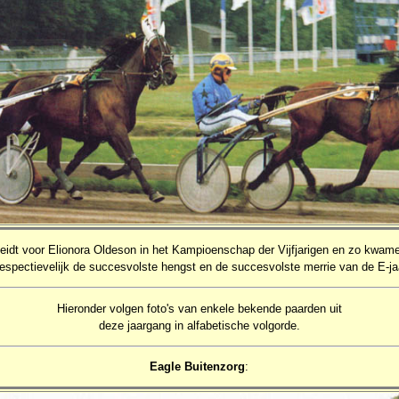
eidt voor Elionora Oldeson in het Kampioenschap der Vijfjarigen en zo kwamen 
espectievelijk de succesvolste hengst en de succesvolste merrie van de E-j
Hieronder volgen foto's van enkele bekende paarden uit
deze jaargang in alfabetische volgorde.
Eagle Buitenzorg
: