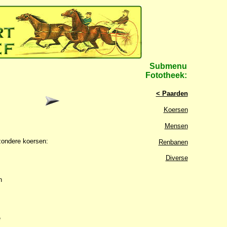
Submenu
Fototheek:
< Paarden
Koersen
Mensen
jzondere koersen:
Renbanen
Diverse
n
e