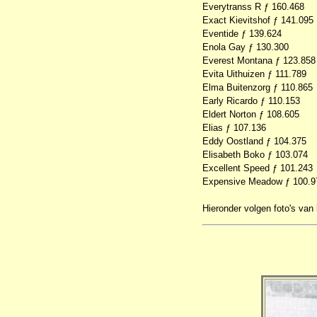
Everytranss R ƒ 160.468
Exact Kievitshof ƒ 141.095
Eventide ƒ 139.624
Enola Gay ƒ 130.300
Everest Montana ƒ 123.858
Evita Uithuizen ƒ 111.789
Elma Buitenzorg ƒ 110.865
Early Ricardo ƒ 110.153
Eldert Norton ƒ 108.605
Elias ƒ 107.136
Eddy Oostland ƒ 104.375
Elisabeth Boko ƒ 103.074
Excellent Speed ƒ 101.243
Expensive Meadow ƒ 100.9
Hieronder volgen foto's van