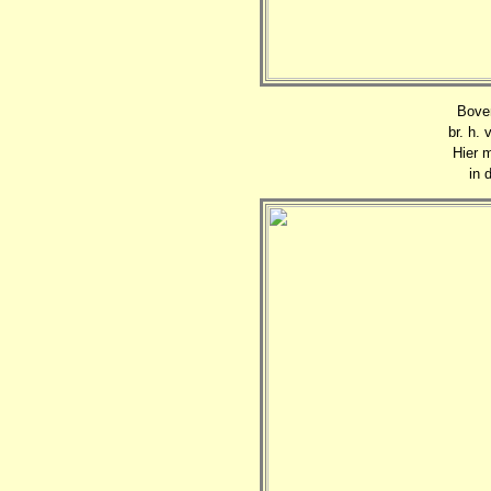
Boven
br. h.
Hier 
in 