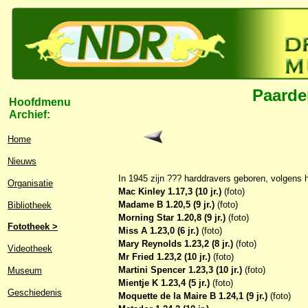
Paarde
Hoofdmenu
Archief:
Home
Nieuws
In 1945 zijn ??? harddravers geboren, volgens 
Organisatie
Mac Kinley 1.17,3 (10 jr.)
(foto)
Madame B 1.20,5 (9 jr.)
(foto)
Bibliotheek
Morning Star 1.20,8 (9 jr.)
(foto)
Fototheek >
Miss A 1.23,0 (6 jr.)
(foto)
Mary Reynolds 1.23,2 (8 jr.)
(foto)
Videotheek
Mr Fried 1.23,2 (10 jr.)
(foto)
Martini Spencer 1.23,3 (10 jr.)
(foto)
Museum
Mientje K 1.23,4 (5 jr.)
(foto)
Geschiedenis
Moquette de la Maire B 1.24,1 (9 jr.)
(foto)