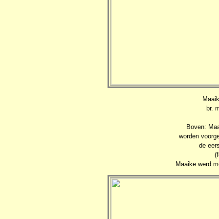
Maaik
br. 
Boven: Maa
worden voorge
de eers
(
Maaike werd m