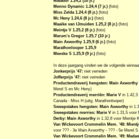
Matador 1.24,2 (10 jr.)
Menno Dynamic 1.24,4 (7 jr.)
(foto)
Miss Zelda 1.24,4 (8 jr.)
(foto)
Mc Heny 1.24,6 (8 jr.)
(foto)
Maaike van IJmuiden 1.25,2 (8 jr.)
(foto)
Meintje V 1.25,2 (8 jr.)
(foto)
Marum's Gregor 1.25,7 (10 jr.)
Main Axworthy 1.25,9 (6 jr.)
(foto)
Marathonlooper 1.25,9
Meeske S 1.25,9 (9 jr.)
(foto)
In deze jaargang vinden we de volgende winnaa
Jonkerprijs '47:
niet verreden
Jofferprijs '47:
niet verreden
Productendraverij hengsten: Main Axworthy
Merel S en Mc Heny)
Productendraverij merriën: Marie V
in 1.42,3
Canada - Miss H (uitg. Marathonlooper)
Sweepstakes hengsten: Main Axworthy
in 1.
Sweepstakes merries: Marie V
in 1.31,5 voor 
Derby: Main Axworthy
in 1.32,8 voor Mientje 
Van Wickevoort Crommelin Mem. '48: Mientj
voor ??? - 3e Main Axworthy - ??? - 5e Merel S
Van Wickevoort Crommelin Mem. '49: Mada