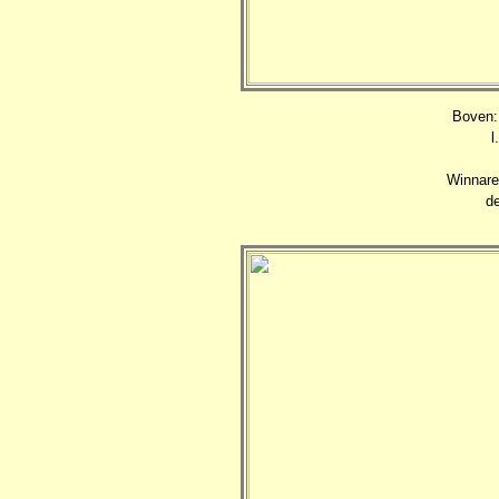
Boven: 
l
Winnare
de