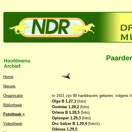
Paarden
Hoofdmenu
Archief:
Home
Nieuws
Organisatie
In 1921 zijn 88 harddravers geboren, volgens 
Olga B 1.27,3
(foto)
Bibliotheek
Ooststar 1.28,2
(foto)
Orlena B 1.28,5
(foto)
Fototheek >
Oplooper 1.29,3
(foto)
Oro Setzer B 1.29,4
(foto's)
Videotheek
Odessa 1.29,5