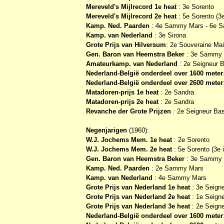
Mereveld's Mijlrecord 1e heat
: 3e Sorento
Mereveld's Mijlrecord 2e heat
: 5e Sorento (3e 
Kamp. Ned. Paarden
: 4e Sammy Mars - 6e Sa
Kamp. van Nederland
: 3e Sirona
Grote Prijs van Hilversum
: 2e Souveraine Mai
Gen. Baron van Heemstra Beker
: 3e Sammy M
Amateurkamp. van Nederland
: 2e Seigneur 
Nederland-België onderdeel over 1600 meter
Nederland-België onderdeel over 2600 meter
Matadoren-prijs 1e heat
: 2e Sandra
Matadoren-prijs 2e heat
: 2e Sandra
Revanche der Grote Prijzen
: 2e Seigneur Ba
Negenjarigen
(1960):
W.J. Jochems Mem. 1e heat
: 2e Sorento
W.J. Jochems Mem. 2e heat
: 5e Sorento (3e i
Gen. Baron van Heemstra Beker
: 3e Sammy
Kamp. Ned. Paarden
: 2e Sammy Mars
Kamp. van Nederland
: 4e Sammy Mars
Grote Prijs van Nederland 1e heat
: 3e Seign
Grote Prijs van Nederland 2e heat
: 1e Seign
Grote Prijs van Nederland 3e heat
: 2e Seigne
Nederland-België onderdeel over 1600 meter