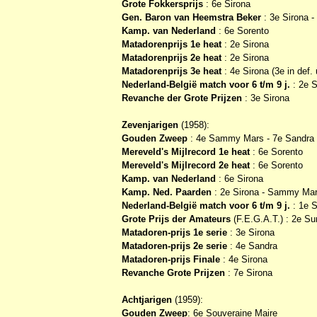
Grote Fokkersprijs
: 6e Sirona
Gen. Baron van Heemstra Beker
: 3e Sirona 
Kamp. van Nederland
: 6e Sorento
Matadorenprijs 1e heat
: 2e Sirona
Matadorenprijs 2e heat
: 2e Sirona
Matadorenprijs 3e heat
: 4e Sirona (3e in def. 
Nederland-België match voor 6 t/m 9 j.
: 2e S
Revanche der Grote Prijzen
: 3e Sirona
Zevenjarigen
(1958):
Gouden Zweep
: 4e Sammy Mars - 7e Sandra -
Mereveld's Mijlrecord 1e heat
: 6e Sorento
Mereveld's Mijlrecord 2e heat
: 6e Sorento
Kamp. van Nederland
: 6e Sirona
Kamp. Ned. Paarden
: 2e Sirona - Sammy Mar
Nederland-België match voor 6 t/m 9 j.
: 1e S
Grote Prijs der Amateurs
(F.E.G.A.T.) : 2e S
Matadoren-prijs 1e serie
: 3e Sirona
Matadoren-prijs 2e serie
: 4e Sandra
Matadoren-prijs Finale
: 4e Sirona
Revanche Grote Prijzen
: 7e Sirona
Achtjarigen
(1959):
Gouden Zweep
: 6e Souveraine Maire