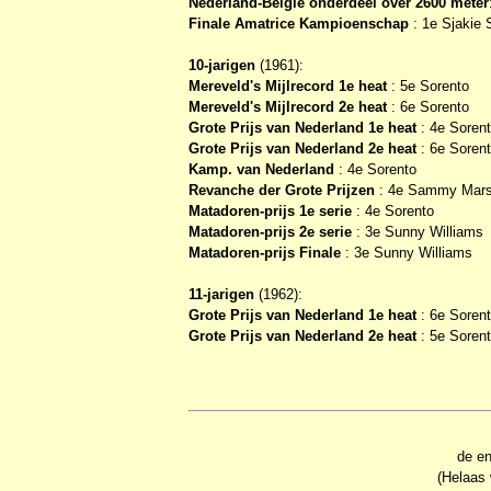
Nederland-België onderdeel over 2600 meter
Finale Amatrice Kampioenschap
: 1e Sjakie 
10-jarigen
(1961):
Mereveld's Mijlrecord 1e heat
: 5e Sorento
Mereveld's Mijlrecord 2e heat
: 6e Sorento
Grote Prijs van Nederland 1e heat
: 4e Soren
Grote Prijs van Nederland 2e heat
: 6e Soren
Kamp. van Nederland
: 4e Sorento
Revanche der Grote Prijzen
: 4e Sammy Mars 
Matadoren-prijs 1e serie
: 4e Sorento
Matadoren-prijs 2e serie
: 3e Sunny Williams
Matadoren-prijs Finale
: 3e Sunny Williams
11-jarigen
(1962):
Grote Prijs van Nederland 1e heat
: 6e Soren
Grote Prijs van Nederland 2e heat
: 5e Soren
de en
(Helaas 