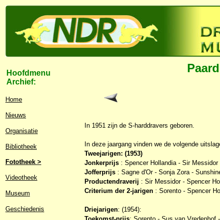
Paard
Hoofdmenu
Archief:
Home
Nieuws
In 1951 zijn de S-harddravers geboren.
Organisatie
In deze jaargang vinden we de volgende uitsla
Bibliotheek
Tweejarigen: (1953)
Fototheek >
Jonkerprijs
: Spencer Hollandia - Sir Messidor 
Jofferprijs
: Sagne d'Or - Sonja Zora - Sunshine
Videotheek
Productendraverij
: Sir Messidor - Spencer Hol
Criterium der 2-jarigen
: Sorento - Spencer Ho
Museum
Geschiedenis
Driejarigen
: (1954):
Toekomst-prijs
: Sorento - Sus van Vredenhof