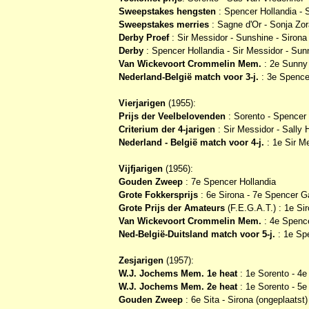
Sweepstakes hengsten
: Spencer Hollandia - S
Sweepstakes merries
: Sagne d'Or - Sonja Zor
Derby Proef
: Sir Messidor - Sunshine - Sirona
Derby
: Spencer Hollandia - Sir Messidor - Su
Van Wickevoort Crommelin Mem.
: 2e Sunny
Nederland-België match voor 3-j.
: 3e Spencer
Vierjarigen
(1955):
Prijs der Veelbelovenden
: Sorento - Spencer
Criterium der 4-jarigen
: Sir Messidor - Sally
Nederland - België match voor 4-j.
: 1e Sir M
Vijfjarigen
(1956):
Gouden Zweep
: 7e Spencer Hollandia
Grote Fokkersprijs
: 6e Sirona - 7e Spencer G
Grote Prijs der Amateurs
(F.E.G.A.T.) : 1e Si
Van Wickevoort Crommelin Mem.
: 4e Spence
Ned-België-Duitsland match voor 5-j.
: 1e Spe
Zesjarigen
(1957):
W.J. Jochems Mem. 1e heat
: 1e Sorento - 4
W.J. Jochems Mem. 2e heat
: 1e Sorento - 5
Gouden Zweep
: 6e Sita - Sirona (ongeplaatst)