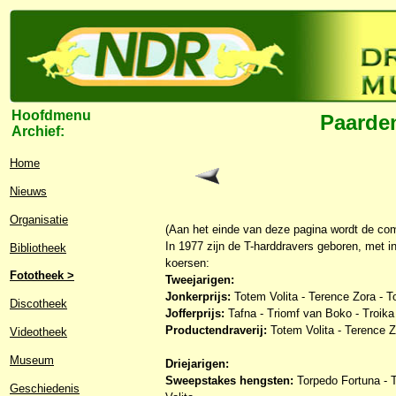
Hoofdmenu
Paarden
Archief:
Home
Nieuws
Organisatie
(Aan het einde van deze pagina wordt de com
In 1977 zijn de T-harddravers geboren, met i
Bibliotheek
koersen:
Fototheek >
Tweejarigen:
Jonkerprijs:
Totem Volita - Terence Zora - To
Discotheek
Jofferprijs:
Tafna - Triomf van Boko - Troika 
Productendraverij:
Totem Volita - Terence Z
Videotheek
Museum
Driejarigen:
Sweepstakes hengsten:
Torpedo Fortuna - T
Geschiedenis