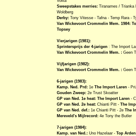
Volita
Sweepstakes merries:
Tiranames / Trianka E
Woldberg
Derby:
Tony Vitesse - Tafna - Temp Rara - Ty
Van Wickevoort Crommelin Mem. 1984:
T
Topsey
Vierjarigen (1981):
Sprintersprijs der 4-jarigen
: The Import Lar
Van Wickevoort Crommelin Mem. :
Geen T-
Vijfjarigen (1982):
Van Wickevoort Crommelin Mem. :
Geen T-
6-jarigen (1983):
Kamp. Ned. Prd:
1e
The Import Laren
- Pri
Gouden Zweep:
2e Trust Skoatter
GP van Ned. 1e heat:
The Import Laren
- C
GP van Ned. 2e heat:
Chianti Pitt -
The Imp
GP van Ned. def.:
1e Chianti Pitt - 2e
The I
Mereveld's Mijlrecord:
4e Tony the Butler
7-jarigen (1984):
Kamp. van Ned.:
Uno Hazelaar
-
Top Arden