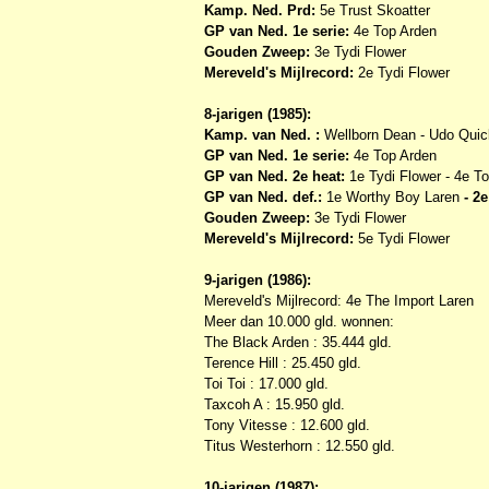
Kamp. Ned. Prd:
5e Trust Skoatter
GP van Ned. 1e serie:
4e Top Arden
Gouden Zweep:
3e Tydi Flower
Mereveld's Mijlrecord:
2e Tydi Flower
8-jarigen (1985):
Kamp. van Ned. :
Wellborn Dean - Udo Quic
GP van Ned. 1e serie:
4e Top Arden
GP van Ned. 2e heat:
1e Tydi Flower - 4e T
GP van Ned. def.:
1e Worthy Boy Laren
- 2
Gouden Zweep:
3e Tydi Flower
Mereveld's Mijlrecord:
5e Tydi Flower
9-jarigen (1986):
Mereveld's Mijlrecord: 4e The Import Laren
Meer dan 10.000 gld. wonnen:
The Black Arden : 35.444 gld.
Terence Hill : 25.450 gld.
Toi Toi : 17.000 gld.
Taxcoh A : 15.950 gld.
Tony Vitesse : 12.600 gld.
Titus Westerhorn : 12.550 gld.
10-jarigen (1987):