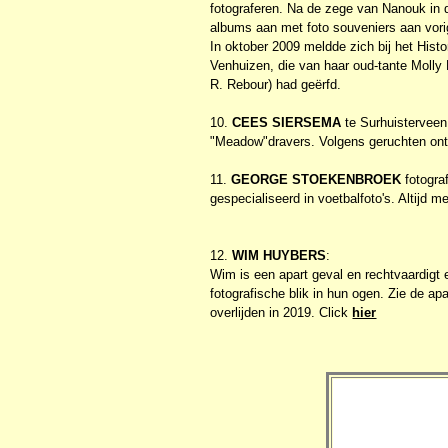
fotograferen. Na de zege van Nanouk in 
albums aan met foto souveniers aan vor
In oktober 2009 meldde zich bij het His
Venhuizen, die van haar oud-tante Molly
R. Rebour) had geërfd.
10.
CEES SIERSEMA
te Surhuisterveen
"Meadow"dravers. Volgens geruchten ontwik
11.
GEORGE STOEKENBROEK
fotogra
gespecialiseerd in voetbalfoto's. Altijd 
12.
WIM HUYBERS
:
Wim is een apart geval en rechtvaardigt
fotografische blik in hun ogen. Zie de a
overlijden in 2019. Click
hier