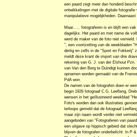
een paard zegt meer dan honderd beschrij
ontwikkelingen met de digitale fotografie
manipulatieve mogelijkheden. Daarnaast i
Maar...... fotograferen is en blijft een va
dagelijks. Het paard en met name de volbl
werd de maker van de foto niet vernield
", een voortzetting van de weekbladen "H
dertig en zelfs in de "Sport en Fokkerij"
meldt deze krant de import van drie drav
rekening van G. J. van der Elshout Pzn. t
van Van den Berg te Duindigt kunnen 
opnamen worden gemaakt van de Franse 
PdA won.
De namen van de fotografen doen er wei
begin 1926 fotograaf C.G. Leeflang, Dreb
wensen in het geïllustreerd weekblad "H
Foto's worden dan ook illustraties genoem
terloops gemeld dat de fotograaf Leefl
maar zijn naam wordt verder niet vermeld 
aangeboden van "Fotograferen van paarden
een uitgave op hippisch gebied dat slech
blijven de fotografen onderbelicht. In P &