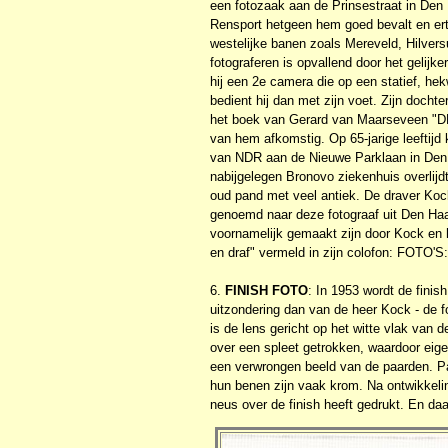
een fotozaak aan de Prinsestraat in Den H
Rensport hetgeen hem goed bevalt en erto
westelijke banen zoals Mereveld, Hilver
fotograferen is opvallend door het gelijk
hij een 2e camera die op een statief, he
bedient hij dan met zijn voet. Zijn docht
het boek van Gerard van Maarseveen "D
van hem afkomstig. Op 65-jarige leeftijd 
van NDR aan de Nieuwe Parklaan in Den H
nabijgelegen Bronovo ziekenhuis overlij
oud pand met veel antiek. De draver Koc
genoemd naar deze fotograaf uit Den Haag
voornamelijk gemaakt zijn door Kock en 
en draf" vermeld in zijn colofon: FOTO'S
6.
FINISH FOTO
: In 1953 wordt de finis
uitzondering dan van de heer Kock - de fot
is de lens gericht op het witte vlak van 
over een spleet getrokken, waardoor eigen
een verwrongen beeld van de paarden. Pa
hun benen zijn vaak krom. Na ontwikkeli
neus over de finish heeft gedrukt. En da