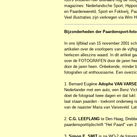
magazines: Nederlandsche Sport, Hippos
en Paardenwereld, Sport en Fokkerij, Pa
Veel illustraties zijn verkregen via Wi
Bijzonderheden der Paardensport-foto
In ons lijfblad van 15 november 2001 s
artikelen over de voorlopers van de vijf
herlezen alleszins waard. In dit artikel g
over de FOTOGRAFEN door de jaren heen
door de jaren heen. Onbekende, minder b
fotografen uit enthousiasme. Een overzi
1. Bernard Eugène
Adophe VAN VARS
Nederlander met een auto, een Benz Victo
doet de fotograaf twee dagen en dat lukt 
laat staan paarden - toekomt onderweg i
van de naaister Maria van Varseveld. La
2.
C.G. LEEFLANG
te Den Haag, Drebbels
paardensporttijdschrift "Het Paard" van 19
3.
Simon E. SMIT
is na WO-2 de fotogra