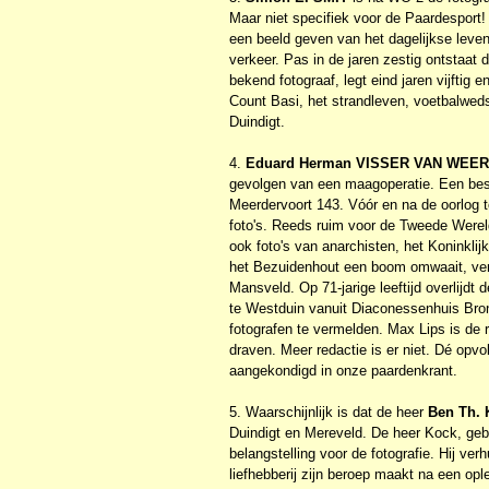
Maar niet specifiek voor de Paardesport! 
een beeld geven van het dagelijkse leven
verkeer. Pas in de jaren zestig ontstaat
bekend fotograaf, legt eind jaren vijftig 
Count Basi, het strandleven, voetbalwedst
Duindigt.
4.
Eduard Herman VISSER VAN WEE
gevolgen van een maagoperatie. Een bes
Meerdervoort 143. Vóór en na de oorlog to
foto's. Reeds ruim voor de Tweede Werel
ook foto's van anarchisten, het Koninkli
het Bezuidenhout een boom omwaait, ver
Mansveld. Op 71-jarige leeftijd overlijdt
te Westduin vanuit Diaconessenhuis Brono
fotografen te vermelden. Max Lips is de
draven. Meer redactie is er niet. Dé opv
aangekondigd in onze paardenkrant.
5. Waarschijnlijk is dat de heer
Ben Th.
Duindigt en Mereveld. De heer Kock, gebo
belangstelling voor de fotografie. Hij ver
liefhebberij zijn beroep maakt na een op