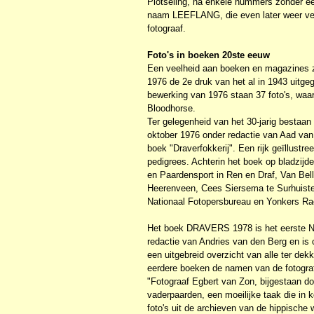
Plotseling, na enkele nummers zonder een 
naam LEEFLANG, die even later weer verd
fotograaf.
Foto's in boeken 20ste eeuw
Een veelheid aan boeken en magazines ziet
1976 de 2e druk van het al in 1943 uitg
bewerking van 1976 staan 37 foto's, waar
Bloodhorse.
Ter gelegenheid van het 30-jarig bestaan
oktober 1976 onder redactie van Aad van
boek "Draverfokkerij". Een rijk geïllustr
pedigrees. Achterin het boek op bladzijd
en Paardensport in Ren en Draf, Van Bell
Heerenveen, Cees Siersema te Surhuiste
Nationaal Fotopersbureau en Yonkers R
Het boek DRAVERS 1978 is het eerste N
redactie van Andries van den Berg en i
een uitgebreid overzicht van alle ter dek
eerdere boeken de namen van de fotograf
"Fotograaf Egbert van Zon, bijgestaan 
vaderpaarden, een moeilijke taak die in 
foto's uit de archieven van de hippische