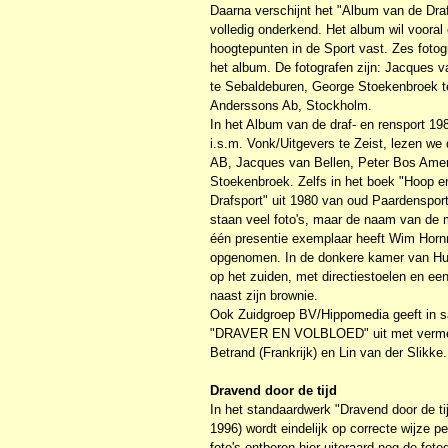
Daarna verschijnt het "Album van de Draf
volledig onderkend. Het album wil vooral 
hoogtepunten in de Sport vast. Zes foto
het album. De fotografen zijn: Jacques
te Sebaldeburen, George Stoekenbroek t
Anderssons Ab, Stockholm.
In het Album van de draf- en rensport 19
i.s.m. Vonk/Uitgevers te Zeist, lezen we 
AB, Jacques van Bellen, Peter Bos Ame
Stoekenbroek. Zelfs in het boek "Hoop en
Drafsport" uit 1980 van oud Paardenspor
staan veel foto's, maar de naam van de m
één presentie exemplaar heeft Wim Horn
opgenomen. In de donkere kamer van Huy
op het zuiden, met directiestoelen en ee
naast zijn brownie.
Ook Zuidgroep BV/Hippomedia geeft in s
"DRAVER EN VOLBLOED" uit met vermeldi
Betrand (Frankrijk) en Lin van der Slikk
Dravend door de tijd
In het standaardwerk "Dravend door de ti
1996) wordt eindelijk op correcte wijze p
foto's ontberen hier uiteraard nog de foto