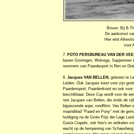
Boven: Bij B.Th
De aankomst van
Hier wint Alkesti
voor 
7.
FOTO PERSBUREAU VAN DER VE
banen Groningen, Wolvega, Sappemeer e
nummers van Paardesport in Ren en Draf
8.
Jacques VAN BELLEN
; geboren te L
Leiden. Ook Jacques kiest voor zijn grote 
Paardensport, Paardenkrant en ook voor
beschikbaar. Deze Cup wordt voor de eers
niet Jacques van Bellen, die sinds de vij
bijpassende anjer, rondflitst. Van Bellen 
maandblad "Paard en Pony" met de gemaa
huldiging na de Grote Prijs der Lage Lan
Gusta Crapels, ook foto's en artikelen vo
wacht op de heropening van Schaesberg. N