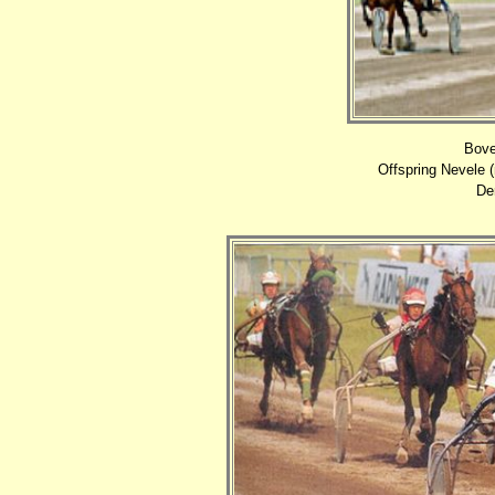
Bove
Offspring Nevele (
De