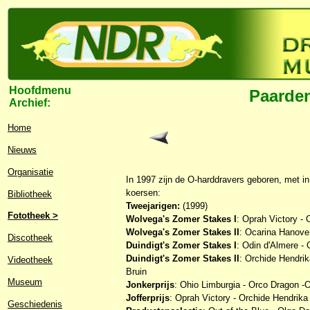
Hoofdmenu
Paarden
Archief:
Home
Nieuws
Organisatie
In 1997 zijn de O-harddravers geboren, met in
koersen:
Bibliotheek
Tweejarigen:
(1999)
Fototheek >
Wolvega's Zomer Stakes I
: Oprah Victory -
Wolvega's Zomer Stakes II
: Ocarina Hanove
Discotheek
Duindigt's Zomer Stakes I
: Odin d'Almere - 
Duindigt's Zomer Stakes II
: Orchide Hendri
Videotheek
Bruin
Museum
Jonkerprijs
: Ohio Limburgia - Orco Dragon -O
Jofferprijs
: Oprah Victory - Orchide Hendri
Geschiedenis