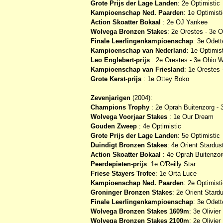
Grote Prijs der Lage Landen
: 2e Optimistic
Kampioenschap Ned. Paarden
: 1e Optimist
Action Skoatter Bokaal
: 2e OJ Yankee
Wolvega Bronzen Stakes
: 2e Orestes - 3e 
Finale Leerlingenkampioenschap
: 3e Odett
Kampioenschap van Nederland
: 1e Optimis
Leo Englebert-prijs
: 2e Orestes - 3e Ohio 
Kampioenschap van Friesland
: 1e Orestes
Grote Kerst-prijs
: 1e Ottey Boko
Zevenjarigen
(2004):
Champions Trophy
: 2e Oprah Buitenzorg - 
Wolvega Voorjaar Stakes
: 1e Our Dream
Gouden Zweep
: 4e Optimistic
Grote Prijs der Lage Landen
: 5e Optimistic
Duindigt Bronzen Stakes
: 4e Orient Stardus
Action Skoatter Bokaal
: 4e Oprah Buitenzor
Peerdepieten-prijs
: 1e O'Reilly Star
Friese Stayers Trofee
: 1e Orta Luce
Kampioenschap Ned. Paarden
: 2e Optimist
Groninger Bronzen Stakes
: 2e Orient Stard
Finale Leerlingenkampioenschap
: 3e Odett
Wolvega Bronzen Stakes 1609m
: 3e Olivier
Wolvega Bronzen Stakes 2100m
: 2e Olivier