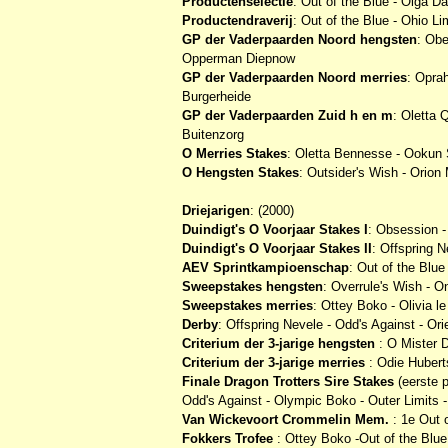
Productenselectie
: Out of the Blue - Olga Da
Productendraverij
: Out of the Blue - Ohio L
GP der Vaderpaarden Noord hengsten
: Obe
Opperman Diepnow
GP der Vaderpaarden Noord merries
: Oprah
Burgerheide
GP der Vaderpaarden Zuid h en m
: Oletta
Buitenzorg
O Merries Stakes
: Oletta Bennesse - Ookun 
O Hengsten Stakes
: Outsider's Wish - Orion
Driejarigen
: (2000)
Duindigt's O Voorjaar Stakes I
: Obsession -
Duindigt's O Voorjaar Stakes II
: Offspring N
AEV Sprintkampioenschap
: Out of the Blue
Sweepstakes hengsten
: Overrule's Wish - O
Sweepstakes merries
: Ottey Boko - Olivia l
Derby
: Offspring Nevele - Odd's Against - Ori
Criterium der 3-jarige hengsten
: O Mister D
Criterium der 3-jarige merries
: Odie Hubert
Finale Dragon Trotters Sire Stakes
(eerste p
Odd's Against - Olympic Boko - Outer Limits 
Van Wickevoort Crommelin Mem.
: 1e Out 
Fokkers Trofee
: Ottey Boko -Out of the Blue