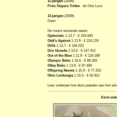
11-jarigen
(2008):
Fries Stayers Trofee
: 4e Orta Luce
12-jarigen
(2009):
Geen
De meest winnende waren:
Optimistic
1.13,7 - € 334.600
Odd's Against
1.13.8 - € 224.224
Orlik
1.13,7 - € 166.022
Ozo Idzarda
1.10,6 - € 147.412
Out of the Blue
1.11,9 - € 119.189
Olympic Boko
1.16,6 - € 88.283
Ottey Boko
1.13,8 - € 87.460
Offspring Nevele
1.15,9 - € 77.253
Ohio Limburgia
1.15,0 - € 56.821
Lees onderaan hoe deze paarden aan hun w
Eerst enk