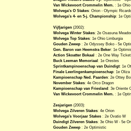
Van Wickevoort Crommelin Mem.
: 1e Ohio 
Wolvega's O Stakes
: Orion - Olympic Ricardo
Wolvega's 4- en 5-j. Championship
: 1e Opt
Vijfjarigen
(2002):
Wolvega Winter Stakes
: 2e Osasuna Meadow
Wolvega Top Stakes
: 1e Ohio Limburgia
Gouden Zweep
: 2e Odyssey Boko - 5e Opti
Gen. Baron van Heemstra Beker
: 1e Optimis
Action Skoatter Bokaal
: 2e One Way Ticket
Buck Leeman Memoriaal
: 1e Orestes
Sprintkampinoenschap van Duindigt
: 1e O
Finale Leerlingenkampioenschap
: 1e Oliza
Kampioenschap Ned. Paarden
: 2e Ottey Bo
November Stakes
: 4e Orco Dragon
Kampioenschap van Friesland
: 3e Oriente 
Van Wickevoort Crommelin Mem.
: 1e Optim
Zesjarigen
(2003):
Wolvega Zilveren Stakes
: 4e Orion
Wolvega's Voorjaar Stakes
: 2e Ovatio W
Duindigt Zilveren Stakes
: 3e Ohio W - 5e 
Gouden Zweep
: 2e Optimistic