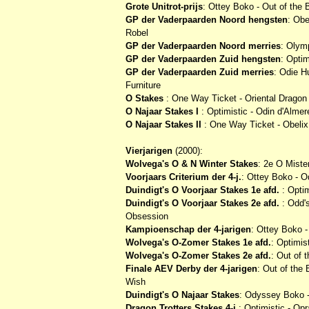
Grote Unitrot-prijs
: Ottey Boko - Out of the 
GP der Vaderpaarden Noord hengsten
: Obe
Robel
GP der Vaderpaarden Noord merries
: Olym
GP der Vaderpaarden Zuid hengsten
: Optim
GP der Vaderpaarden Zuid merries
: Odie H
Furniture
O Stakes
: One Way Ticket - Oriental Dragon 
O Najaar Stakes I
: Optimistic - Odin d'Almer
O Najaar Stakes II
: One Way Ticket - Obelix 
Vierjarigen
(2000):
Wolvega's O & N Winter Stakes
: 2e O Miste
Voorjaars Criterium der 4-j.
: Ottey Boko - O
Duindigt's O Voorjaar Stakes 1e afd.
: Optim
Duindigt's O Voorjaar Stakes 2e afd.
: Odd's
Obsession
Kampioenschap der 4-jarigen
: Ottey Boko -
Wolvega's O-Zomer Stakes 1e afd.
: Optimis
Wolvega's O-Zomer Stakes 2e afd.
: Out of 
Finale AEV Derby der 4-jarigen
: Out of the
Wish
Duindigt's O Najaar Stakes
: Odyssey Boko - 
Dragon Trotters Stakes 4-j.
: Optimistic - Op