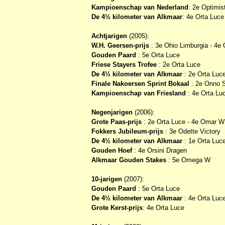
Kampioenschap van Nederland
: 2e Optimis
De 4½ kilometer van Alkmaar
: 4e Orta Luce
Achtjarigen
(2005):
W.H. Geersen-prijs
: 3e Ohio Limburgia - 4e 
Gouden Paard
: 5e Orta Luce
Friese Stayers Trofee
: 2e Orta Luce
De 4½ kilometer van Alkmaar
: 2e Orta Luc
Finale Nakoersen Sprint Bokaal
: 2e Onno 
Kampioenschap van Friesland
: 4e Orta Lu
Negenjarigen
(2006):
Grote Paas-prijs
: 2e Orta Luce - 4e Omar W
Fokkers Jubileum-prijs
: 3e Odette Victory
De 4½ kilometer van Alkmaar
: 1e Orta Luc
Gouden Hoef
: 4e Orsini Dragen
Alkmaar Gouden Stakes
: 5e Omega W
10-jarigen
(2007):
Gouden Paard
: 5e Orta Luce
De 4½ kilometer van Alkmaar
: 4e Orta Luc
Grote Kerst-prijs
: 4e Orta Luce