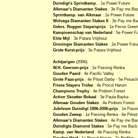
Duindigt's Sprintkamp.
: 1e Power Future
Alkmaar's Diamanten Stakes
: 3e Pay me Ba
Sprintkamp. van Alkmaar
: 1e Power Future
Wolvega Diamanten Stakes II
: 3e Pay me Ba
Gebrs. Roggen Stayersprijs
: 1e Pecos Green
Kampioenschap van Nederland
: 5e Power Fu
Elite Mijl
: 3e Patara Vrijthout
Groninger Diamanten Stakes
: 2e Power Futu
Grote Kerst-prijs
: 3e Patara Vrijthout
Achtjarigen
(2006):
W.H. Geersen-prijs
: 1e Passing Renka
Gouden Paard
: 4e Pacific Valley
Grote Paas-prijs
: 4e Piloot Darby - 5e Pesac
Friese Stayers Trofee
: 4e Procol Harum
Champions Trophy
: 4e Proborn Forest
Action Skoatter Bokaal
: 3e Paula Bayka
Alkmaar Gouden Stakes
: 4e Proborn Forest
Jubileum Duindigt 1906-2006-prijs
: 1e Passi
Gouden Zweep
: 1e Passing Renka - 6e Piloot
Alkmaar's Diamanten Stakes
: 4e Pay me Ba
Duindigts Diamond Stakes
: 5e Pay me Back
Kamp. van Nederland
: 4e Passing Renka
Gouden Hoef
: 1e Procol Harum - 2e Profiler