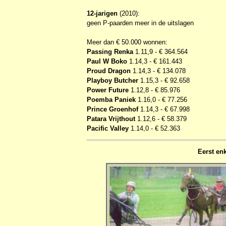
12-jarigen
(2010):
geen P-paarden meer in de uitslagen
Meer dan € 50.000 wonnen:
Passing Renka
1.11,9 - € 364.564
Paul W Boko
1.14,3 - € 161.443
Proud Dragon
1.14,3 - € 134.078
Playboy Butcher
1.15,3 - € 92.658
Power Future
1.12,8 - € 85.976
Poemba Paniek
1.16,0 - € 77.256
Prince Groenhof
1.14,3 - € 67.998
Patara Vrijthout
1.12,6 - € 58.379
Pacific Valley
1.14,0 - € 52.363
Eerst en