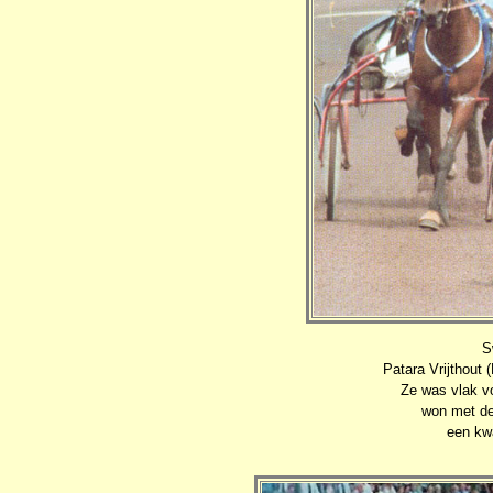
S
Patara Vrijthout 
Ze was vlak v
won met de
een kw