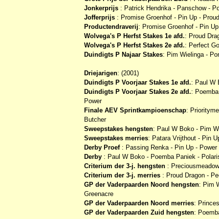
Jonkerprijs
: Patrick Hendrika - Panschow - P
Jofferprijs
: Promise Groenhof - Pin Up - Proud 
Productendraverij
: Promise Groenhof - Pin Up
Wolvega's P Herfst Stakes 1e afd.
: Proud Drag
Wolvega's P Herfst Stakes 2e afd.
: Perfect Go
Duindigts P Najaar Stakes
: Pim Wielinga - Po
Driejarigen
: (2001)
Duindigts P Voorjaar Stakes 1e afd.
: Paul W 
Duindigts P Voorjaar Stakes 2e afd.
: Poemba 
Power
Finale AEV Sprintkampioenschap
: Prioritym
Butcher
Sweepstakes hengsten
: Paul W Boko - Pim W
Sweepstakes merries
: Patara Vrijthout - Pin U
Derby Proef
: Passing Renka - Pin Up - Power V
Derby
: Paul W Boko - Poemba Paniek - Polari
Criterium der 3-j. hengsten
: Preciousmeadow 
Criterium der 3-j. merries
: Proud Dragon - Pec
GP der Vaderpaarden Noord hengsten
: Pim 
Greenacre
GP der Vaderpaarden Noord merries
: Prince
GP der Vaderpaarden Zuid hengsten
: Poemba