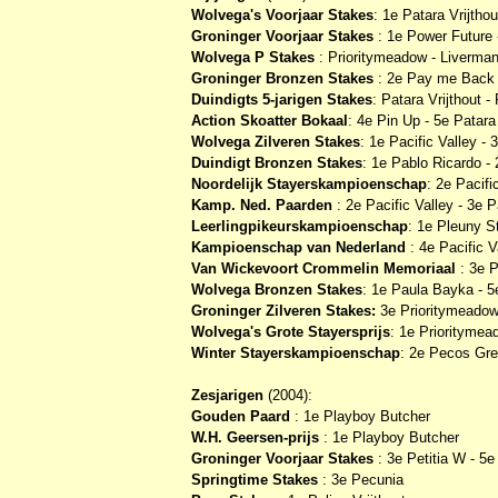
Wolvega's Voorjaar Stakes
: 1e Patara Vrijthou
Groninger Voorjaar Stakes
: 1e Power Future
Wolvega P Stakes
: Prioritymeadow - Liverman
Groninger Bronzen Stakes
: 2e Pay me Back 
Duindigts 5-jarigen Stakes
: Patara Vrijthout 
Action Skoatter Bokaal
: 4e Pin Up - 5e Patara 
Wolvega Zilveren Stakes
: 1e Pacific Valley -
Duindigt Bronzen Stakes
: 1e Pablo Ricardo -
Noordelijk Stayerskampioenschap
: 2e Pacif
Kamp. Ned. Paarden
: 2e Pacific Valley - 3e 
Leerlingpikeurskampioenschap
: 1e Pleuny S
Kampioenschap van Nederland
: 4e Pacific V
Van Wickevoort Crommelin Memoriaal
: 3e 
Wolvega Bronzen Stakes
: 1e Paula Bayka - 5
Groninger Zilveren Stakes:
3e Prioritymeado
Wolvega's Grote Stayersprijs
: 1e Priorityme
Winter Stayerskampioenschap
: 2e Pecos Gre
Zesjarigen
(2004):
Gouden Paard
: 1e Playboy Butcher
W.H. Geersen-prijs
: 1e Playboy Butcher
Groninger Voorjaar Stakes
: 3e Petitia W - 5
Springtime Stakes
: 3e Pecunia