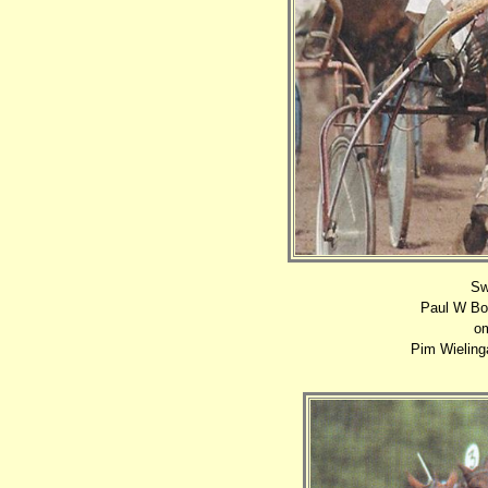
Sw
Paul W Bok
om
Pim Wielinga