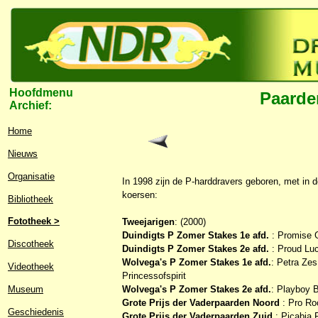
Hoofdmenu
Paarde
Archief:
Home
Nieuws
Organisatie
In 1998 zijn de P-harddravers geboren, met in d
koersen:
Bibliotheek
Fototheek >
Tweejarigen
: (2000)
Duindigts P Zomer Stakes 1e afd.
: Promise G
Discotheek
Duindigts P Zomer Stakes 2e afd.
: Proud Lu
Wolvega's P Zomer Stakes 1e afd.
: Petra Zes
Videotheek
Princessofspirit
Museum
Wolvega's P Zomer Stakes 2e afd.
: Playboy B
Grote Prijs der Vaderpaarden Noord
: Pro Ro
Geschiedenis
Grote Prijs der Vaderpaarden Zuid
: Picabia 