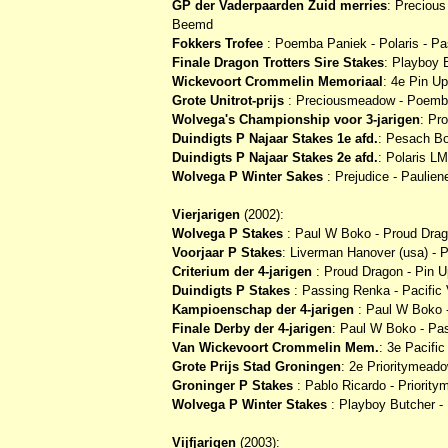
GP der Vaderpaarden Zuid merries
: Precious
Beemd
Fokkers Trofee
: Poemba Paniek - Polaris - Pa
Finale Dragon Trotters Sire Stakes
: Playboy 
Wickevoort Crommelin Memoriaal
: 4e Pin Up
Grote Unitrot-prijs
: Preciousmeadow - Poemba 
Wolvega's Championship voor 3-jarigen
: Pr
Duindigts P Najaar Stakes 1e afd.
: Pesach Bo
Duindigts P Najaar Stakes 2e afd.
: Polaris LM
Wolvega P Winter Sakes
: Prejudice - Paulie
Vierjarigen
(2002):
Wolvega P Stakes
: Paul W Boko - Proud Drago
Voorjaar P Stakes
: Liverman Hanover (usa) - P
Criterium der 4-jarigen
: Proud Dragon - Pin U
Duindigts P Stakes
: Passing Renka - Pacific 
Kampioenschap der 4-jarigen
: Paul W Boko -
Finale Derby der 4-jarigen
: Paul W Boko - Pas
Van Wickevoort Crommelin Mem.
: 3e Pacific
Grote Prijs Stad Groningen
: 2e Prioritymead
Groninger P Stakes
: Pablo Ricardo - Priorit
Wolvega P Winter Stakes
: Playboy Butcher - 
Vijfjarigen
(2003):