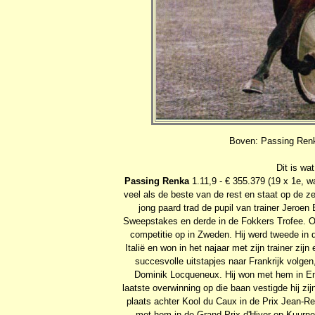
Boven: Passing Renk
Dit is w
Passing Renka
1.11,9 - € 355.379 (19 x 1e, wa
veel als de beste van de rest en staat op de z
jong paard trad de pupil van trainer Jeroen
Sweepstakes en derde in de Fokkers Trofee. Ook 
competitie op in Zweden. Hij werd tweede in 
Italië en won in het najaar met zijn trainer zi
succesvolle uitstapjes naar Frankrijk volgen
Dominik Locqueneux. Hij won met hem in En
laatste overwinning op die baan vestigde hij zi
plaats achter Kool du Caux in de Prix Jean
met hem in de Grand Prix d'Hiver op Kuurne 