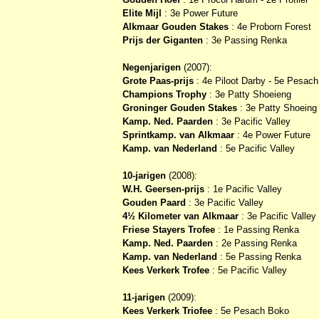
Elite Mijl
: 3e Power Future
Alkmaar Gouden Stakes
: 4e Proborn Forest
Prijs der Giganten
: 3e Passing Renka
Negenjarigen
(2007):
Grote Paas-prijs
: 4e Piloot Darby - 5e Pesac
Champions Trophy
: 3e Patty Shoeieng
Groninger Gouden Stakes
: 3e Patty Shoeing
Kamp. Ned. Paarden
: 3e Pacific Valley
Sprintkamp. van Alkmaar
: 4e Power Future
Kamp. van Nederland
: 5e Pacific Valley
10-jarigen
(2008):
W.H. Geersen-prijs
: 1e Pacific Valley
Gouden Paard
: 3e Pacific Valley
4½ Kilometer van Alkmaar
: 3e Pacific Valley
Friese Stayers Trofee
: 1e Passing Renka
Kamp. Ned. Paarden
: 2e Passing Renka
Kamp. van Nederland
: 5e Passing Renka
Kees Verkerk Trofee
: 5e Pacific Valley
11-jarigen
(2009):
Kees Verkerk Triofee
: 5e Pesach Boko