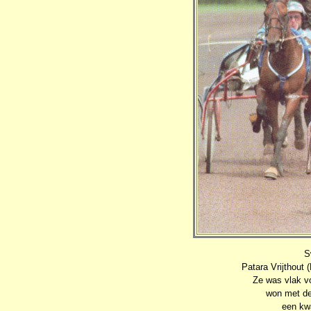
S
Patara Vrijthout 
Ze was vlak v
won met de
een kw