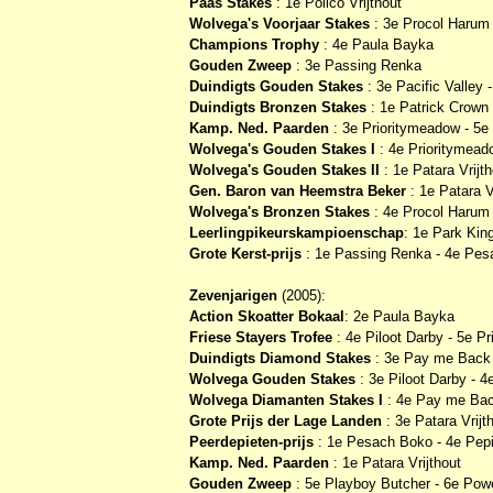
Paas Stakes
: 1e Polico Vrijthout
Wolvega's Voorjaar Stakes
: 3e Procol Harum 
Champions Trophy
: 4e Paula Bayka
Gouden Zweep
: 3e Passing Renka
Duindigts Gouden Stakes
: 3e Pacific Valley 
Duindigts Bronzen Stakes
: 1e Patrick Crown 
Kamp. Ned. Paarden
: 3e Prioritymeadow - 5e 
Wolvega's Gouden Stakes I
: 4e Prioritymead
Wolvega's Gouden Stakes II
: 1e Patara Vrijt
Gen. Baron van Heemstra Beker
: 1e Patara V
Wolvega's Bronzen Stakes
: 4e Procol Harum
Leerlingpikeurskampioenschap
: 1e Park Ki
Grote Kerst-prijs
: 1e Passing Renka - 4e Pe
Zevenjarigen
(2005):
Action Skoatter Bokaal
: 2e Paula Bayka
Friese Stayers Trofee
: 4e Piloot Darby - 5e P
Duindigts Diamond Stakes
: 3e Pay me Back
Wolvega Gouden Stakes
: 3e Piloot Darby - 
Wolvega Diamanten Stakes I
: 4e Pay me Ba
Grote Prijs der Lage Landen
: 3e Patara Vrijt
Peerdepieten-prijs
: 1e Pesach Boko - 4e Pepi
Kamp. Ned. Paarden
: 1e Patara Vrijthout
Gouden Zweep
: 5e Playboy Butcher - 6e Pow