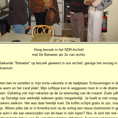
Hoog bezoek in het NDR-Archief,
met De Betweter als 2e van rechts.
 bekende "Betweter" op bezoek geweest in ons archief, getuige het verslag i
akoersen:
eten ben te vertellen is mijn korte vakantie in de badplaats Scheveningen in d
te warm en het zand plakt. Mijn softijsje kon ik weggooien toen ik in de drukte 
wam. Gelukkig viel mijn vakantie op de 1e woensdag van de maand. Zoals julli
 op Duindigt voor werkelijk iedereen gratis toegankelijk. Je hoeft er niet vroeg
oekers welkom. Het was daar heerlijk koel. De koffie schijnt gratis te zijn, m
je. Weten jullie dat er in Amerika kort na de oorlog een nieuw starttoestel in 
ne auto´s die aan weerszijden van de baan in rails lopen? Nou, ik wist het niet