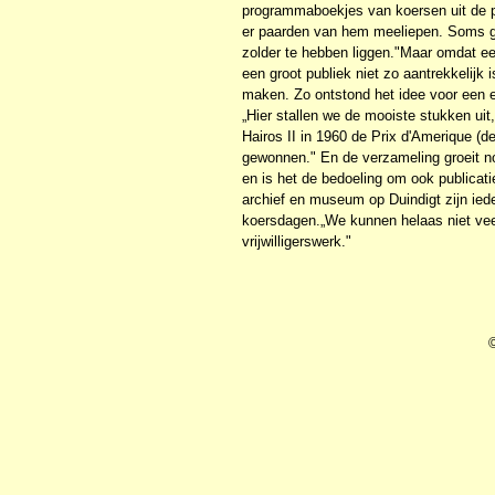
programmaboekjes van koersen uit de p
er paarden van hem meeliepen. Soms ga
zolder te hebben liggen."Maar omdat een
een groot publiek niet zo aantrekkelijk
maken. Zo ontstond het idee voor een e
„Hier stallen we de mooiste stukken u
Hairos II in 1960 de Prix d'Amerique (d
gewonnen." En de verzameling groeit no
en is het de bedoeling om ook publicati
archief en museum op Duindigt zijn ie
koersdagen.„We kunnen helaas niet veel
vrijwilligerswerk."