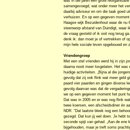
was in die jaren een grote reorganisati
samengevoegd, wat onder meer het verli
daarbij adviseur en om die taak goed ui
verhuizen. En op een gegeven moment be
Haagse wijk Bezuidenhout waar de nu 69-
steenworp afstand van Duindigt, waar ik
de vraag gesteld of ik ooit nog terug g
denk ik: dan moet je of vertrekken of o
mijn hele sociale leven opgebouwd en z
Vriendengroep
Met een stel vrienden werd hij in zijn 
daarna nooit meer losgelaten. Het was d
huidige activiteiten. „Bijna al die jong
gevolg dat zij ook flink wat meer geld g
paard vier paarden en gingen diverse l
gevolg daarvan was dat de vergaderinge
we op een gegeven moment het punt ha
Dat was in 2005 en er was nog flink wa
twee koersen, een afscheidsdiner én aa
NDR. "Dat laatste bleek nog een behoor
gezegd. Dat kun jij wel doen. Je hebt t
seconde spijt van gehad. „Aan de ene ka
bijgehouden, maar je treft soms pracht