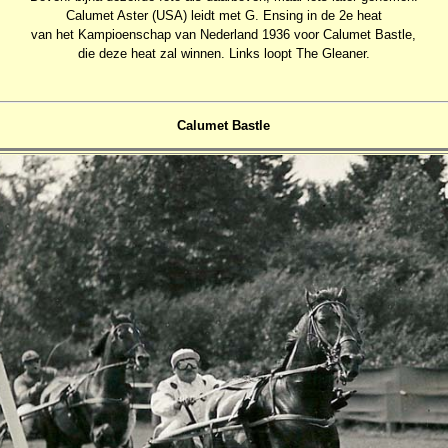
Calumet Aster (USA) leidt met G. Ensing in de 2e heat
van het Kampioenschap van Nederland 1936 voor Calumet Bastle,
die deze heat zal winnen. Links loopt The Gleaner.
Calumet Bastle