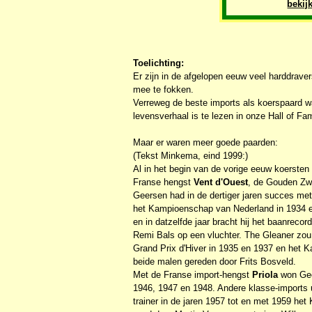
bekij
Toelichting:
Er zijn in de afgelopen eeuw veel harddrav
mee te fokken.
Verreweg de beste imports als koerspaard 
levensverhaal is te lezen in onze Hall of Fa
Maar er waren meer goede paarden:
(Tekst Minkema, eind 1999:)
Al in het begin van de vorige eeuw koerste
Franse hengst
Vent d'Ouest
, de Gouden Zwe
Geersen had in de dertiger jaren succes m
het Kampioenschap van Nederland in 1934 en
en in datzelfde jaar bracht hij het baanreco
Remi Bals op een vluchter. The Gleaner zou
Grand Prix d'Hiver in 1935 en 1937 en het 
beide malen gereden door Frits Bosveld.
Met de Franse import-hengst
Priola
won Gee
1946, 1947 en 1948. Andere klasse-imports 
trainer in de jaren 1957 tot en met 1959 h