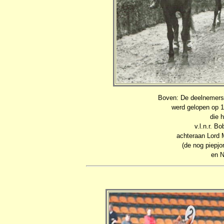
Boven: De deelnemers 
werd gelopen op 11
die 
v.l.n.r. 
achteraan Lord 
(de nog piepj
en N