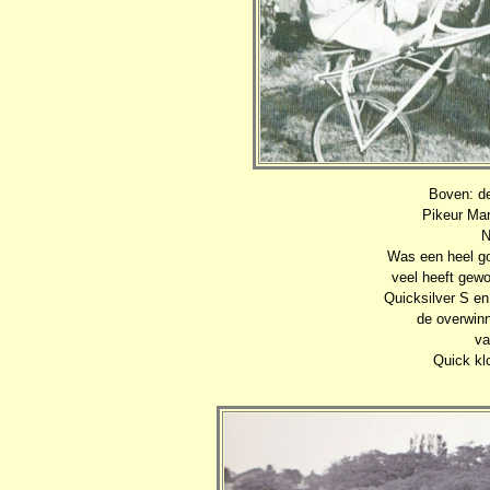
Boven: d
Pikeur Mar
N
Was een heel go
veel heeft gewo
Quicksilver S e
de overwin
va
Quick kl