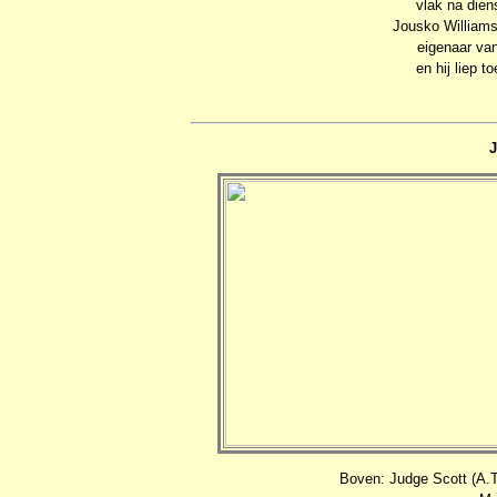
vlak na dien
Jousko Williams
eigenaar van
en hij liep t
J
Boven: Judge Scott (A.T.