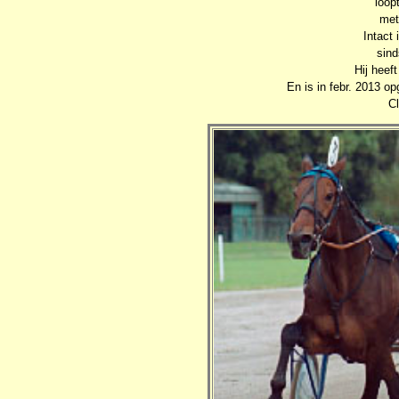
loop
met
Intact
sind
Hij heef
En is in febr. 2013 o
C