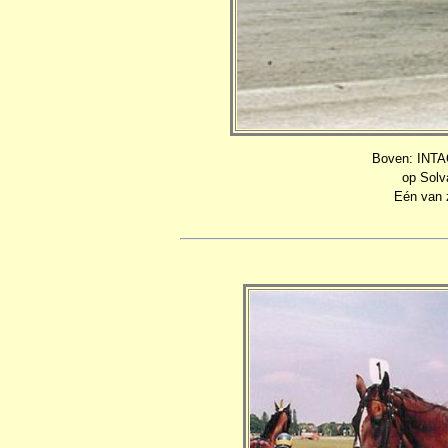
Boven: INT
op Solv
Eén van z