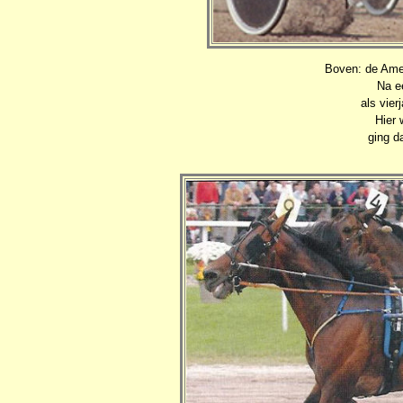
Boven: de Am
Na e
als vie
Hier 
ging d