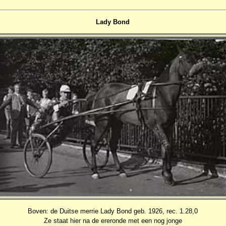
Lady Bond
Boven: de Duitse merrie Lady Bond geb. 1926, rec. 1.28,0
Ze staat hier na de ereronde met een nog jonge