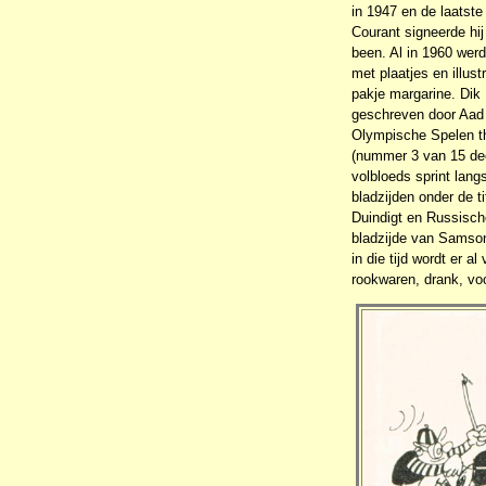
in 1947 en de laatst
Courant signeerde hij
been. Al in 1960 wer
met plaatjes en illus
pakje margarine. Dik
geschreven door Aad 
Olympische Spelen th
(nummer 3 van 15 dec
volbloeds sprint langs
bladzijden onder de t
Duindigt en Russisch
bladzijde van Samson
in die tijd wordt er 
rookwaren, drank, vo