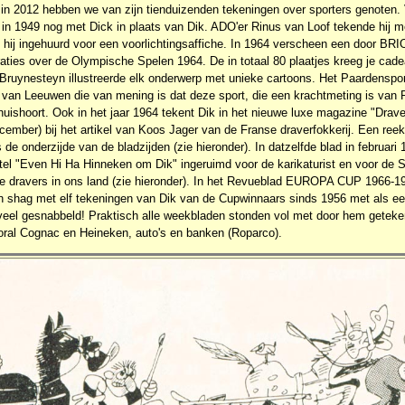
e in 2012 hebben we van zijn tienduizenden tekeningen over sporters genoten
 in 1949 nog met Dick in plaats van Dik. ADO'er Rinus van Loof tekende hij m
d hij ingehuurd voor een voorlichtingsaffiche. In 1964 verscheen een door B
traties over de Olympische Spelen 1964. De in totaal 80 plaatjes kreeg je ca
 Bruynesteyn illustreerde elk onderwerp met unieke cartoons. Het Paardenspo
van Leeuwen die van mening is dat deze sport, die een krachtmeting is van
uishoort. Ook in het jaar 1964 tekent Dik in het nieuwe luxe magazine "Drave
ember) bij het artikel van Koos Jager van de Franse draverfokkerij. Een ree
 de onderzijde van de bladzijden (zie hieronder). In datzelfde blad in februari 
itel "Even Hi Ha Hinneken om Dik" ingeruimd voor de karikaturist en voor de Sp
e dravers in ons land (zie hieronder). In het Revueblad EUROPA CUP 1966-19
 shag met elf tekeningen van Dik van de Cupwinnaars sinds 1956 met als ee
al veel gesnabbeld! Praktisch alle weekbladen stonden vol met door hem getek
oral Cognac en Heineken, auto's en banken (Roparco).