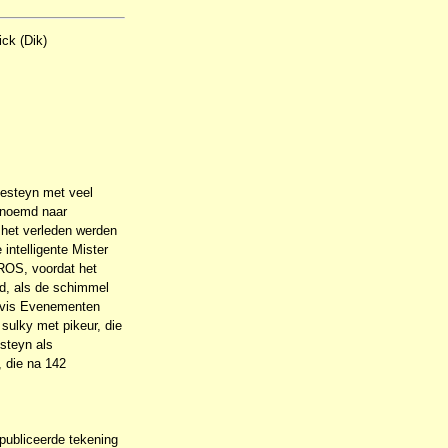
ck (Dik)
ynesteyn met veel
ernoemd naar
n het verleden werden
intelligente Mister
TROS, voordat het
d, als de schimmel
okvis Evenementen
 sulky met pikeur, die
steyn als
, die na 142
publiceerde tekening