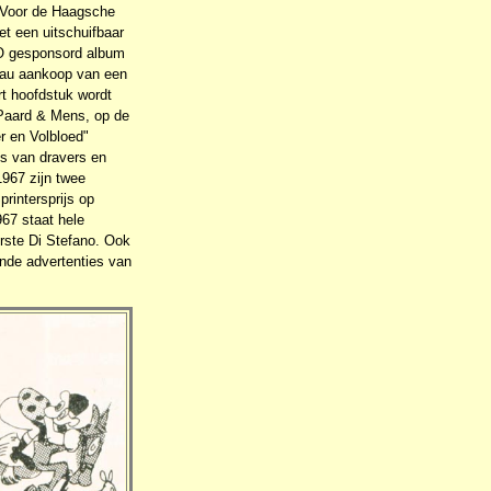
. Voor de Haagsche
et een uitschuifbaar
RIO gesponsord album
deau aankoop van een
rt hoofdstuk wordt
 Paard & Mens, op de
r en Volbloed"
ks van dravers en
1967 zijn twee
rintersprijs op
67 staat hele
rste Di Stefano. Ook
ende advertenties van