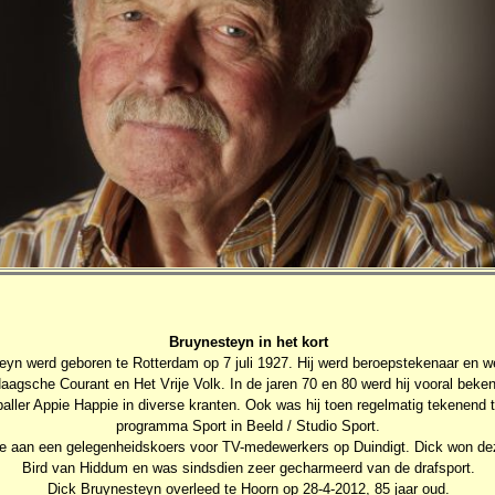
Bruynesteyn in het kort
eyn werd geboren te Rotterdam op 7 juli 1927. Hij werd beroepstekenaar en w
aagsche Courant en Het Vrije Volk. In de jaren 70 en 80 werd hij vooral beken
baller Appie Happie in diverse kranten. Ook was hij toen regelmatig tekenend t
programma Sport in Beeld / Studio Sport.
ee aan een gelegenheidskoers voor TV-medewerkers op Duindigt. Dick won de
Bird van Hiddum en was sindsdien zeer gecharmeerd van de drafsport.
Dick Bruynesteyn overleed te Hoorn op 28-4-2012, 85 jaar oud.