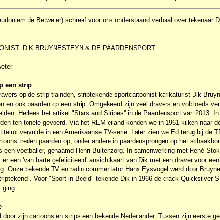
eudoniem de Betweter) schreef voor ons onderstaand verhaal over tekenaar Di
OONIST: DIK BRUYNESTEYN & DE PAARDENSPORT
weter
p een strip
avers op de strip trainden, striptekende sportcartoonist-karikaturist Dik Bru
lden en ook paarden op een strip. Omgekeerd zijn veel dravers en volbloeds v
helden. Herlees het artikel "Stars and Stripes'' in de Paardensport van 2013. I
en ten tonele gevoerd. Via het REM-eiland konden we in 1961 kijken naar de 
titelrol vervulde in een Amerikaanse TV-serie. Later zien we Ed terug bij de 
toons treden paarden op, onder andere in paardensprongen op het schaakbor
ls een voetballer, genaamd Henri Buitenzorg. In samenwerking met René St
t er een 'van harte gefeliciteerd' ansichtkaart van Dik met een draver voor een
zorg. Onze bekende TV en radio commentator Hans Eysvogel werd door Bruyne
riptekend". Voor "Sport in Beeld" tekende Dik in 1966 de crack Quicksilver S
 ging.
e
 door zijn cartoons en strips een bekende Nederlander. Tussen zijn eerste ge