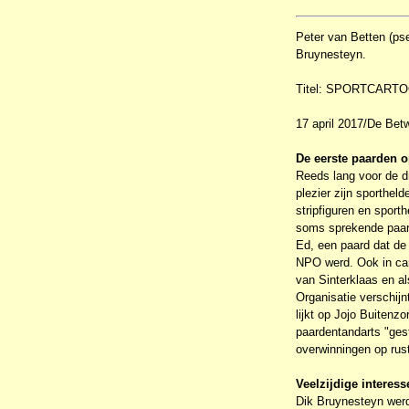
Peter van Betten (ps
Bruynesteyn.
Titel: SPORTCART
17 april 2017/De Bet
De eerste paarden o
Reeds lang voor de dr
plezier zijn sporthe
stripfiguren en sport
soms sprekende paard
Ed, een paard dat de 
NPO werd. Ook in car
van Sinterklaas en a
Organisatie verschijn
lijkt op Jojo Buiten
paardentandarts "gest
overwinningen op rust
Veelzijdige interess
Dik Bruynesteyn werd