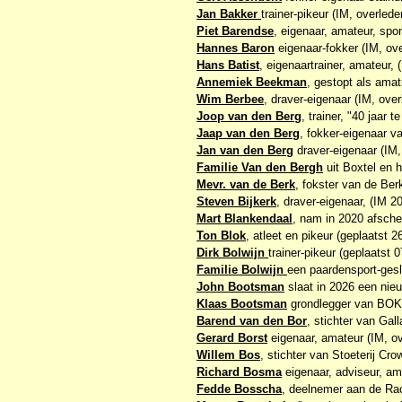
Jan Bakker
trainer-pikeur (IM, overlede
Piet Barendse
, eigenaar, amateur, spon
Hannes Baron
eigenaar-fokker (IM, ove
Hans Batist
, eigenaartrainer, amateur, 
Annemiek Beekman
, gestopt als amat
Wim Berbee
, draver-eigenaar (IM, ove
Joop van den Berg
, trainer, "40 jaar 
Jaap van den Berg
, fokker-eigenaar 
Jan van den Berg
draver-eigenaar (IM, 
Familie Van den Bergh
uit Boxtel en h
Mevr. van de Berk
, fokster van de Ber
Steven Bijkerk
, draver-eigenaar, (IM 2
Mart Blankendaal
, nam in 2020 afsche
Ton Blok
, atleet en pikeur (geplaatst 2
Dirk Bolwijn
trainer-pikeur (geplaatst 
Familie Bolwijn
een paardensport-gesl
John Bootsman
slaat in 2026 een nie
Klaas Bootsman
grondlegger van BOKO
Barend van den Bor
, stichter van Gall
Gerard Borst
eigenaar, amateur (IM, ov
Willem Bos
, stichter van Stoeterij Crow
Richard Bosma
eigenaar, adviseur, amat
Fedde Bosscha
, deelnemer aan de Ra