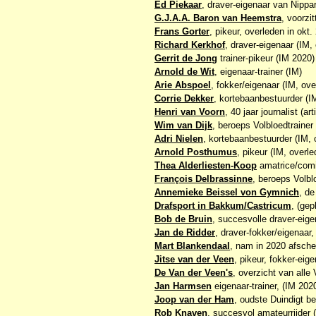
Ed Piekaar
, draver-eigenaar van Nippa
G.J.A.A. Baron van Heemstra
, voorzi
Frans Gorter
, pikeur, overleden in okt.
Richard Kerkhof
, draver-eigenaar (IM, 
Gerrit de Jong
trainer-pikeur (IM 2020)
Arnold de Wit
, eigenaar-trainer (IM)
Arie Abspoel
, fokker/eigenaar (IM, ove
Corrie Dekker
, kortebaanbestuurder (I
Henri van Voorn
, 40 jaar journalist (ar
Wim van Dijk
, beroeps Volbloedtrainer
Adri Nielen
, kortebaanbestuurder (IM, 
Arnold Posthumus
, pikeur (IM, overl
Thea Alderliesten-Koop
amatrice/comit
François Delbrassinne
, beroeps Volbl
Annemieke Beissel von Gymnich
, de
Drafsport in Bakkum/Castricum
, (ge
Bob de Bruin
, succesvolle draver-eig
Jan de Ridder
, draver-fokker/eigenaar
Mart Blankendaal
, nam in 2020 afsche
Jitse van der Veen
, pikeur, fokker-eig
De Van der Veen's
, overzicht van alle
Jan Harmsen
eigenaar-trainer, (IM 202
Joop van der Ham
, oudste Duindigt b
Rob Knaven
, succesvol amateurrijder 