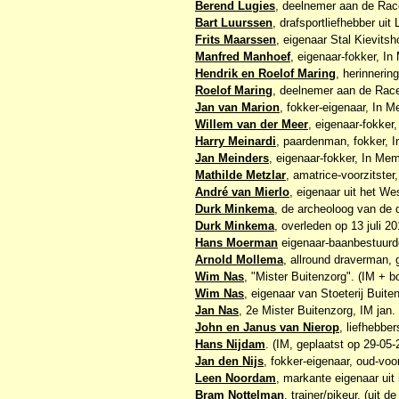
Berend Lugies
, deelnemer aan de Rac
Bart Luurssen
, drafsportliefhebber uit
Frits Maarssen
, eigenaar Stal Kievits
Manfred Manhoef
, eigenaar-fokker, I
Hendrik en Roelof Maring
, herinnerin
Roelof Maring
, deelnemer aan de Rac
Jan van Marion
, fokker-eigenaar, In 
Willem van der Meer
, eigenaar-fokker
Harry Meinardi
, paardenman, fokker, 
Jan Meinders
, eigenaar-fokker, In Me
Mathilde Metzlar
, amatrice-voorzitste
André van Mierlo
, eigenaar uit het We
Durk Minkema
,
de archeoloog van de d
Durk Minkema
, overleden op 13 juli 20
Hans Moerman
eigenaar-baanbestuurde
Arnold Mollema
, allround draverman, 
Wim Nas
, "Mister Buitenzorg". (IM + b
Wim Nas
, eigenaar van Stoeterij Buiten
Jan Nas
, 2e Mister Buitenzorg, IM jan.
John en Janus van Nierop
, liefhebbe
Hans Nijdam
. (IM, geplaatst op 29-05-
Jan den Nijs
, fokker-eigenaar, oud-voo
Leen Noordam
, markante eigenaar uit
Bram Nottelman
, trainer/pikeur
. (uit de