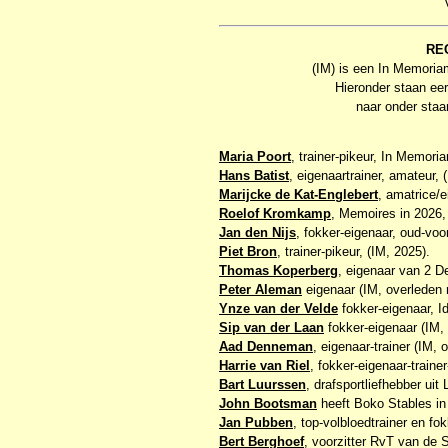
RE
(IM) is een In Memoriam
Hieronder staan eer
naar onder staa
Maria Poort
, trainer-pikeur, In Memor
Hans Batist
, eigenaartrainer, amateur, 
Marijcke de Kat-Englebert
, amatrice/
Roelof Kromkamp
, Memoires in 202
Jan den Nijs
, fokker-eigenaar, oud-voo
Piet Bron
, trainer-pikeur, (IM, 2025).
Thomas Koperberg
, eigenaar van 2 D
Peter Aleman
eigenaar (IM, overleden 
Ynze van der Velde
fokker-eigenaar, I
Sip van der Laan
fokker-eigenaar (IM, 
Aad Denneman
, eigenaar-trainer (IM, 
Harrie van Riel
, fokker-eigenaar-traine
Bart Luurssen
, drafsportliefhebber uit
John Bootsman
heeft Boko Stables in
Jan Pubben
, top-volbloedtrainer en fok
Bert Berghoef
, voorzitter RvT van de 