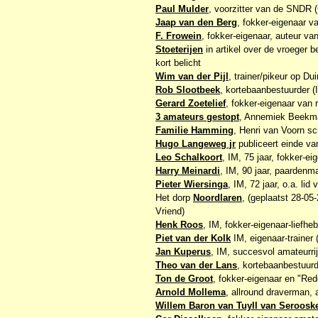
Paul Mulder
, voorzitter van de SNDR (
Jaap van den Berg
, fokker-eigenaar 
F. Frowein
, fokker-eigenaar, auteur v
Stoeterijen
in artikel over de vroeger b
kort belicht
Wim van der Pijl
, trainer/pikeur op Dui
Rob Slootbeek
, kortebaanbestuurder (
Gerard Zoetelief
, fokker-eigenaar van r
3 amateurs gestopt
, Annemiek Beekman
Familie Hamming
, Henri van Voorn s
Hugo Langeweg jr
publiceert einde van
Leo Schalkoort
, IM, 75 jaar, fokker-ei
Harry Meinardi
, IM, 90 jaar, paardenm
Pieter Wiersinga
, IM, 72 jaar, o.a. lid
Het dorp
Noordlaren
, (geplaatst 28-05
Vriend)
Henk Roos
, IM, fokker-eigenaar-liefheb
Piet van der Kolk
IM, eigenaar-trainer 
Jan Kuperus
, IM, succesvol amateurrij
Theo van der Lans
, kortebaanbestuurd
Ton de Groot
, fokker-eigenaar en "Re
Arnold Mollema
, allround draverman, 
Willem Baron van Tuyll van Seroosk