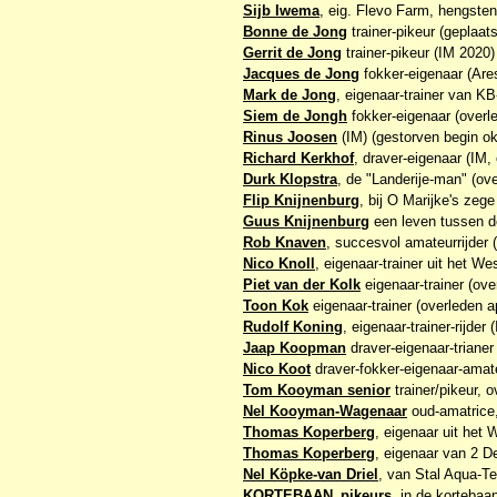
Sijb Iwema
, eig. Flevo Farm, hengsten
Bonne de Jong
trainer-pikeur (geplaats
Gerrit de Jong
trainer-pikeur (IM 2020)
Jacques de Jong
fokker-eigenaar (Ares
Mark de Jong
, eigenaar-trainer van K
Siem de Jongh
fokker-eigenaar (overl
Rinus Joosen
(IM) (gestorven begin ok
Richard Kerkhof
, draver-eigenaar (IM, 
Durk Klopstra
, de "Landerije-man" (ov
Flip Knijnenburg
, bij O Marijke's ze
Guus Knijnenburg
een leven tussen d
Rob Knaven
, succesvol amateurrijder 
Nico Knoll
, eigenaar-trainer uit het We
Piet van der Kolk
eigenaar-trainer (ove
Toon Kok
eigenaar-trainer (overleden a
Rudolf Koning
, eigenaar-trainer-rijder
Jaap Koopman
draver-eigenaar-trianer
Nico Koot
draver-fokker-eigenaar-amate
Tom Kooyman senior
trainer/pikeur, 
Nel Kooyman-Wagenaar
oud-amatrice,
Thomas Koperberg
, eigenaar uit het 
Thomas Koperberg
, eigenaar van 2 D
Nel Köpke-van Driel
, van Stal Aqua-Te
KORTEBAAN_pikeurs
, in de korteb