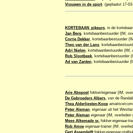
Vrouwen in de sport
. (geplaatst 17-03
KORTEBAAN_pikeurs
, in de korteb
Jan Berg
, kortebaanbestuurder (IM, ov
Corrie Dekker
, kortebaanbestuurder (I
Theo van der Lans
, kortebaanbestuurd
Adri Nielen
, kortebaanbestuurder (IM, 
Rob Slootbeek
, kortebaanbestuurder (
Ad van Zanten
, kortebaanbestuurder (I
Arie Abspoel
fokker/eigenaar (IM, over
De Gebroeders Albers
, van de Randal
Thea Alderliesten-Koop
amatrice/comit
Peter Aleman
, eigenaar uit het Westla
Peter Aleman
eigenaar (IM, overleden 
Mees Alkemade sr.
fokker-eigenaar-tra
Rob Amse
eigenaar-trainer (IM, overle
Gert Assendelft
fokker-eigenaar-stalhul