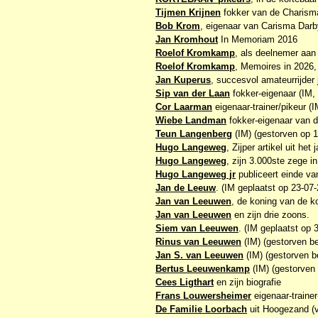
Tijmen Krijnen
fokker van de Charisma
Bob Krom
, eigenaar van Carisma Darb
Jan Kromhout
In Memoriam 2016
Roelof Kromkamp
, als deelnemer aan
Roelof Kromkamp
, Memoires in 202
Jan Kuperus
, succesvol amateurrijder 
Sip van der Laan
fokker-eigenaar (IM, 
Cor Laarman
eigenaar-trainer/pikeur (
Wiebe Landman
fokker-eigenaar van 
Teun Langenberg
(IM) (gestorven op 1
Hugo Langeweg
, Zijper artikel uit het
Hugo Langeweg
, zijn 3.000ste zege i
Hugo Langeweg jr
publiceert einde van
Jan de Leeuw
. (IM geplaatst op 23-07
Jan van Leeuwen
, de koning van de k
Jan van Leeuwen
en zijn drie zoons.
Siem van Leeuwen
. (IM geplaatst op 
Rinus van Leeuwen
(IM) (gestorven b
Jan S. van Leeuwen
(IM) (gestorven b
Bertus Leeuwenkamp
(IM) (gestorven 
Cees Ligthart
en zijn biografie
Frans Louwersheimer
eigenaar-trainer
De Familie Loorbach
uit Hoogezand (v