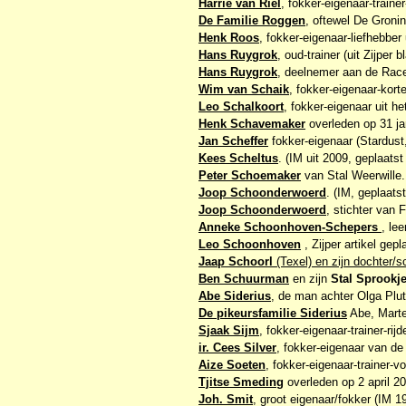
Harrie van Riel
, fokker-eigenaar-traine
De Familie Roggen
, oftewel De Groni
Henk Roos
, fokker-eigenaar-liefhebber 
Hans Ruygrok
, oud-trainer (uit Zijper
Hans Ruygrok
, deelnemer aan de Rac
Wim van Schaik
, fokker-eigenaar-kort
Leo Schalkoort
, fokker-eigenaar uit h
Henk Schavemaker
overleden op 31 ja
Jan Scheffer
fokker-eigenaar (Stardust
Kees Scheltus
. (IM uit 2009, geplaats
Peter Schoemaker
van Stal Weerwille.
Joop Schoonderwoerd
. (IM, geplaats
Joop Schoonderwoerd
, stichter van 
Anneke Schoonhoven-Schepers
, le
Leo Schoonhoven
, Zijper artikel gep
Jaap Schoorl
(Texel) en zijn dochter
Ben Schuurman
en zijn
Stal Sprookj
Abe Siderius
, de man achter Olga Plut
De pikeursfamilie Siderius
Abe, Marte
Sjaak Sijm
, fokker-eigenaar-trainer-ri
ir. Cees Silver
, fokker-eigenaar van de
Aize Soeten
, fokker-eigenaar-trainer-
Tjitse Smeding
overleden op 2 april 2
Joh. Smit
, groot eigenaar/fokker (IM 1