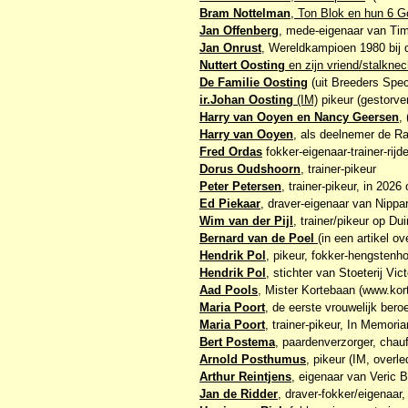
Bram Nottelman
, Ton Blok en hun 6 
Jan Offenberg
, mede-eigenaar van Tim
Jan Onrust
, Wereldkampioen 1980 bij 
Nuttert Oosting
en zijn vriend/stalkne
De Familie Oosting
(uit Breeders Spec
ir.Johan Oosting
(IM)
pikeur (gestorve
Harry van Ooyen en Nancy Geersen
,
Harry van Ooyen
, als deelnemer de R
Fred Ordas
fokker-eigenaar-trainer-rijde
Dorus Oudshoorn
, trainer-pikeur
Peter Petersen
, trainer-pikeur, in 2026
Ed Piekaar
, draver-eigenaar van Nippa
Wim van der Pijl
, trainer/pikeur op Dui
Bernard van de Poel
(in een artikel o
Hendrik Pol
, pikeur, fokker-hengstenh
Hendrik Pol
, stichter van Stoeterij Vic
Aad Pools
, Mister Kortebaan (www.kort
Maria Poort
, de eerste vrouwelijk bero
Maria Poort
, trainer-pikeur, In Memor
Bert Postema
, paardenverzorger, chauf
Arnold Posthumus
, pikeur (IM, overl
Arthur Reintjens
, eigenaar van Veric 
Jan de Ridder
, draver-fokker/eigenaar