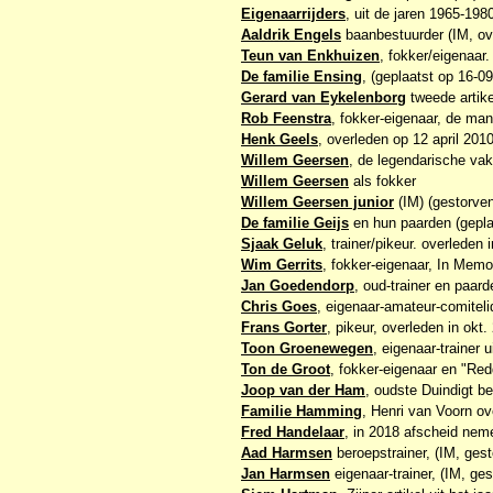
Eigenaarrijders
, uit de jaren 1965-198
Aaldrik Engels
baanbestuurder (IM, ov
Teun van Enkhuizen
, fokker/eigenaar.
De familie Ensing
, (geplaatst op 16-0
Gerard van Eykelenborg
tweede artik
Rob Feenstra
, fokker-eigenaar, de man
Henk Geels
, overleden op 12 april 2010
Willem Geersen
, de legendarische v
Willem Geersen
als fokker
Willem Geersen junior
(IM) (gestorve
De familie Geijs
en hun paarden (gepla
Sjaak Geluk
, trainer/pikeur. overleden 
Wim Gerrits
, fokker-eigenaar, In Memo
Jan Goedendorp
, oud-trainer en paard
Chris Goes
, eigenaar-amateur-comiteli
Frans Gorter
, pikeur, overleden in okt.
Toon Groenewegen
, eigenaar-trainer 
Ton de Groot
, fokker-eigenaar en "Re
Joop van der Ham
, oudste Duindigt b
Familie Hamming
, Henri van Voorn o
Fred Handelaar
, in 2018 afscheid ne
Aad Harmsen
beroepstrainer, (IM, gest
Jan Harmsen
eigenaar-trainer, (IM, ges