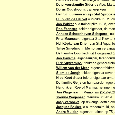
De pikeursfamilie Siderius
Abe, Marte
Dorus Oudshoorn
, trainer-pikeur
Ben Schuurman
en zijn
Stal Sprookj
Huib van de Heuvel
oud-pikeur (IM, ov
Jan Bakker
oud-trainer-pikeur (IM, over
Rob Feenstra
, fokker-eigenaar, de man
Anneke Schoonhoven-Schepers
, ou
Frits Maarssen
, eigenaar Stal Kievitsh
Nel Köpke-van Driel
, van Stal Aqua-Te
Tjitse Smeding
In Memoriam vervangen
De Familie Loorbach
uit Hoogezand (v
Jan Hayema
, eigenaarrijder, later gou
Dirk Suykerbuyk
, fokker-eigenaar-trai
Willem van der Meer
, eigenaar-fokker
Siem de Jongh
fokker-eigenaar (overl
Nico Koot
draver-fokker-eigenaar-amate
De familie Geijs
en hun paarden (gepla
Hendrik en Roelof Maring
, herinnerin
Jan Wagenaar
In Memoriam (1-12-202
Yvonne Wagenaar
interview uit 2019.
Jaap Verhoeve
, op 88-jarige leeftijd o
Jacques Bakker
, o.a. rencomité-lid, op
André Mulder
, eigenaar-trainer, op 75-