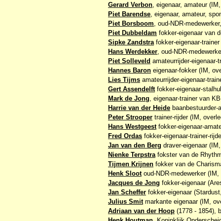
Gerard Verbon
, eigenaar, amateur (IM,
Piet Barendse
, eigenaar, amateur, spon
Piet Borsboom
, oud-NDR-medewerker, 
Piet Dubbeldam
fokker-eigenaar van d
Sipke Zandstra
fokker-eigenaar-trainer
Hans Werdekker
, oud-NDR-medewerker
Piet Solleveld
amateurrijder-eigenaar-tr
Hannes Baron
eigenaar-fokker (IM, ove
Lies Tijms
amateurrijder-eigenaar-traine
Gert Assendelft
fokker-eigenaar-stalhul
Mark de Jong
, eigenaar-trainer van K
Harrie van der Heide
baanbestuurder-an
Peter Strooper
trainer-rijder (IM, overl
Hans Westgeest
fokker-eigenaar-amateu
Fred Ordas
fokker-eigenaar-trainer-rijde
Jan van den Berg
draver-eigenaar (IM, 
Nienke Terpstra
fokster van de Rhythm
Tijmen Krijnen
fokker van de Charisma
Henk Sloot
oud-NDR-medewerker (IM, o
Jacques de Jong
fokker-eigenaar (Ares
Jan Scheffer
fokker-eigenaar (Stardust
Julius Smit
markante eigenaar (IM, ove
Adriaan van der Hoop
(1778 - 1854), b
Henk Houtman
, Koninklijk Onderschei