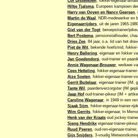
Cor Disselkoen
, fokker-eigenaar-amate
Hiltje Tjalsma
, Europees kampioen de
Harry van Ooyen en Nancy Geersen
,
Martin de Waal
, NDR-medewerker en b
Eigenaarrijders
, uit de jaren 1965-198
Giel van der Togt
, beroepstrainer/pike
Bert Postema
, pensionstalhouder, chau
Dries Zee
, 84 jaar, o.a. lid van het dra
Piet de Wit
, bekende hoefsmid, fokker-
Henry Ballering
, eigenaar en fokker va
Jan Goedendorp
, oud-trainer en paard
Annie Wagenaar-Brouwer
, weduwe va
Cees Hetteling
, fokker-eigenaar-trainer-
Aize Soeten
, fokker-eigenaar-trainer-
Gerrit Buitelaar
, eigenaar-trainer (IM, 
Tante Wil
, paardenverzorgster (IM gepl
Jaap Hof
oud-trainer-pikeur (IM + artike
Caroline Wagenaar
, in 1949 in een re
Sjaak Sijm
, fokker-eigenaar-trainer-ri
Wim Gerrits
, fokker-eigenaar, In Memo
Henk van der Kraats
oud jockey-traine
Sjeng Hendrikx
eigenaar-trainer-pikeu
Ruud Peeren
, oud-ren-eigenaar-train
Gijs Snijders
, 3-voudig Metworstkonin