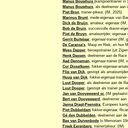
Manus Bouwhuis
(kampioentrainer in 
Manus Bouwhuis
, als deelnemer aan 
Piet Bron
, trainer-pikeur, (IM, 2025).
Marinus Brunt
, mede-eigenaar van Ba
Dick de Bruijn
, amateur, eigenaar (IM,
Bob de Bruin
, succesvolle draver-eig
Piet de Bruyn
, amateurrijder, eigenaar
Gerrit Buitelaar
, eigenaar-trainer (IM, 
De Caransa's
, Maup en Riek, en hun 
Mees Dapper
, beroepstrainer (uit Zijp
Henk Dassen
, deelnemer aan de Race
Aad Denneman
, eigenaar-trainer (IM, 
Cor Disselkoen
, fokker-eigenaar-amate
Flip van Dijk
, gestopt als amateurrijde
Huug van Dijk
, fokker-eigenaar-trainer
Luut Dooper
, als deelnemer aan de Ra
Luut Dooper
, (gestopt als trainer per
Jan van Dooyeweerd sr.
(IM geplaatst
Bert van Dooyeweerd
, deelnemer aan
Janna Dragt-Peenstra
, Europees kamp
Piet Dubbeldam
fokker-eigenaar, Rica
Gé den Dubbelden
, deelnemer aan de
Bas van Duivenbode
In Memoriam 19
Freek Eerenberg
, trainer/pikeur. (IM)