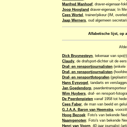
Manfred Manhoef
, draver-eigenaar-fo
Joop Hoogland
draver-eigenaar, In Me
Cees Wortel
, trainer/pikeur (IM, overl
Jaap Werners
, oud algemeen secretari
Alfabetische lijst, o
Afde
Dick Bruynesteyn
, tekenaar van spo(r)
Claudy
, de drafsport-dichter uit de eer
Draf- en rensportjournalisten
(enkele 
Draf- en rensportjournalisten
(hoofdre
Draf- en rensportfotografen
(geplaatst
Hans Eysvogel
, tandarts en verslagge
Jan Goedendorp
, paardentransporteur
Wim Huybers
, draf- en rensport-fotogr
De Peerdenpieten
vanaf 1958 tot hede
Cees Faber
, de man van beeld en gelui
G.J.A.A. Baron van Heemstra
, voorzi
Hoog Bezoek
: Foto's van bekende Ned
Naamgenoten
: Foto's van bekende Ne
Henri van Voorn
, 40 jaar journalist (ar