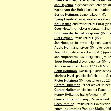
Siem Hartman
, Zijper artikel uit het ja
Jan Hayema
, eigenaarrijder, later gou
Harrie van der Heide
baanbestuurder-an
Bertus Heijman
, trainer-pikeur (IM).
Sjeng Hendrikx
eigenaar-trainer-pikeu
Nol Heskes
oud-trainer-pikeur (IM) (ge
Cees Hetteling
, fokker-eigenaar-trainer-
Huib van de Heuvel
oud-pikeur (IM, ov
Piet Heynen
, trainer/pikeur. (IM)
Jan Hoedjes
, fokker en eigenaar van 
Appie Hof
trainer-pikeur (IM, overleden
Jaap Hof
oud-trainer-pikeur (IM+) (gest
Jan Hogervorst
draver-eigenaar (IM, o
Joop Hoogland
draver-eigenaar (IM, o
Adriaan van der Hoop
(1778 - 1854), b
Henk Houtman
, Koninklijk Onderschei
Mariska Huel
, paardenliefhebster (IM, 
Pieter Huizinga
(IM) (gestorven op 12 a
Gerard Hulleman
, Zijper artikel uit he
Gerard Hulleman
, deelnemer Race of 
Henny Hylkema
, trainer/pikeur. (IM)
Cees en Ellen Imming
, Zijper artikel 
Cees Imming
, trainer/pikeur overleden
mevr. Ina Immink-Van der Sluijs
, fok