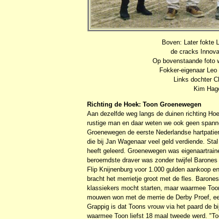
Boven: Later fokte 
de cracks Innova
Op bovenstaande foto w
Fokker-eigenaar Leo S
Links dochter C
Kim Hago
Richting de Hoek: Toon Groenewegen
Aan dezelfde weg langs de duinen richting Ho
rustige man en daar weten we ook geen spanne
Groenewegen de eerste Nederlandse hartpatie
die bij Jan Wagenaar veel geld verdiende. Sta
heeft geleerd. Groenewegen was eigenaartrain
beroemdste draver was zonder twijfel Barones 
Flip Knijnenburg voor 1.000 gulden aankoop e
bracht het merrietje groot met de fles. Barone
klassiekers mocht starten, maar waarmee Toon
mouwen won met de merrie de Derby Proef, een
Grappig is dat Toons vrouw via het paard de 
waarmee Toon liefst 18 maal tweede werd. "Toe