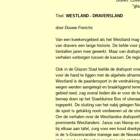
Boven: Cover
"gla
Titel:
WESTLAND - DRAVERSLAND
door Douwe Frerichs
Van een kwekersgebied als het Westland mag j
van dravers een lange historie. De liefde voor
tientallen jaren mee gewerkt. Maar van drafsp
verhalen verborgen tussen de kassen. De regi
Ook in de Glazen Stad leefde de drafsport vro
voor de hand te liggen met de algehele afname v
Westland is de paardensport in de verdrukkin
wegen werden aangelegd en braakliggend terrei
gebied reed, zag overal lieden die er voor de 
beroep doen op het Staelduinse Bos of uiteraa
ingeperkt. De sluiting van het nabij gelegen N
de sport is gelukkig nooit verdwenen uit de str
Om de verhalen over de Westlandse drafsporth
prominente Westlanders: Janus van Nierop en
bij elkaar aan tafel, zorg voor een koud drankj
is de 's-Gravenzandse manege aan de Nieuwlan