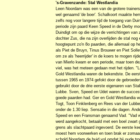
's-Gravenzande: Stal Westlandia
Leen Noordam was een van de grotere trainers 
wel genaamd 'de boer'. Schalkoort maakte hem 
zelfs nog voor langere tijd de toegang van Du
periode zijn paard Keen Speed in de Derby moe
Duindigt om op die wijze de verrichtingen van 
dochter Zus, die na zijn overlijden de stal nog
hoogtepunt zo'n 8o paarden, die allemaal op he
als Piet de Bruyn, Tinus Brouwer en Piet Soll
om ze als 'heerrijder' in de koers te mogen r
van Mierlo kwam er een periode, maar toen de
viel, was het meteen gedaan met het rijden. "
Gold Westlandia waren de bekendste. De eers
tussen 1965 en 1974 gefokt door de gebroede
gebruikt door de drie eerste eigenaren van St
Lubbe. Sven, Speed en Udet waren de succesvo
goede paarden had. Ger en Gold Westlandia wa
Togt, Toon Finklenberg en Rees van der Lubbe
onder de 1.30 liep. Sensatie in die dagen. And
Speed en een Fransman genaamd Vad. "Vad was
werd aangekocht, betaald met een boel zwart g
grens als slachtpaard ingevoerd. De eerste kee
moest hem voorwerken en toen brak er zomaar
schold Noordam de huid vol omdat hij oude tro