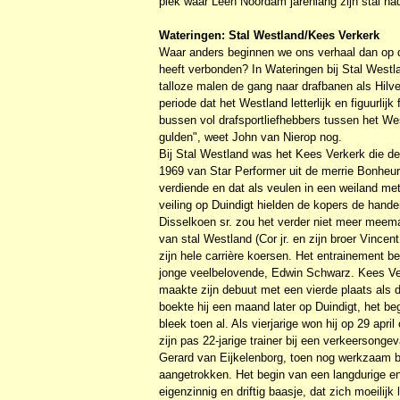
plek waar Leen Noordam jarenlang zijn stal had.
Wateringen: Stal Westland/Kees Verkerk
Waar anders beginnen we ons verhaal dan op d
heeft verbonden? In Wateringen bij Stal West
talloze malen de gang naar drafbanen als Hilv
periode dat het Westland letterlijk en figuurli
bussen vol drafsportliefhebbers tussen het Wes
gulden", weet John van Nierop nog.
Bij Stal Westland was het Kees Verkerk die de 
1969 van Star Performer uit de merrie Bonheur
verdiende en dat als veulen in een weiland me
veiling op Duindigt hielden de kopers de hand
Disselkoen sr. zou het verder niet meer meemak
van stal Westland (Cor jr. en zijn broer Vinc
zijn hele carrière koersen. Het entrainement 
jonge veelbelovende, Edwin Schwarz. Kees Ver
maakte zijn debuut met een vierde plaats als d
boekte hij een maand later op Duindigt, het be
bleek toen al. Als vierjarige won hij op 29 apr
zijn pas 22-jarige trainer bij een verkeersong
Gerard van Eijkelenborg, toen nog werkzaam bi
aangetrokken. Het begin van een langdurige 
eigenzinnig en driftig baasje, dat zich moeilijk