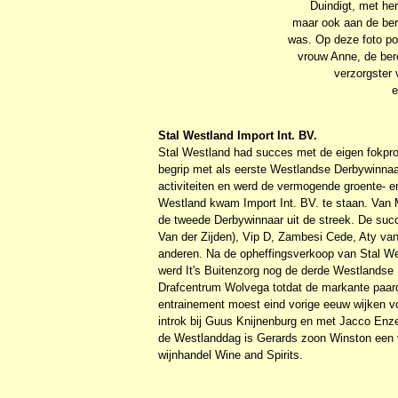
Duindigt, met he
maar ook aan de ber
was. Op deze foto pos
vrouw Anne, de ber
verzorgster
e
Stal Westland Import Int. BV.
Stal Westland had succes met de eigen fokpr
begrip met als eerste Westlandse Derbywinnaar
activiteiten en werd de vermogende groente- e
Westland kwam Import Int. BV. te staan. Van
de tweede Derbywinnaar uit de streek. De succ
Van der Zijden), Vip D, Zambesi Cede, Aty v
anderen. Na de opheffingsverkoop van Stal We
werd It's Buitenzorg nog de derde Westlandse 
Drafcentrum Wolvega totdat de markante paar
entrainement moest eind vorige eeuw wijken v
introk bij Guus Knijnenburg en met Jacco Enz
de Westlanddag is Gerards zoon Winston een v
wijnhandel Wine and Spirits.