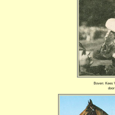
Boven: Kees V
door