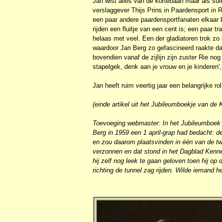
Jan wist alles van de kortebaan maar als sul
verslaggever Thijs Prins in Paardensport in 
een paar andere paardensportfanaten elkaar b
rijden een fluitje van een cent is; een paar 
helaas met veel. Een der gladiatoren trok zo
waardoor Jan Berg zo gefascineerd raakte dat
bovendien vanaf de zijlijn zijn zuster Rie no
stapelgek, denk aan je vrouw en je kinderen',
Jan heeft ruim veertig jaar een belangrijke r
(einde artikel uit het Jubileumboekje van d
Toevoeging webmaster: In het Jubileumboek 
Berg in 1959 een 1 april-grap had bedacht: d
en zou daarom plaatsvinden in één van de t
verzonnen en dat stond in het Dagblad Kenne
hij zelf nog leek te gaan geloven toen hij o
richting de tunnel zag rijden. Wilde iemand