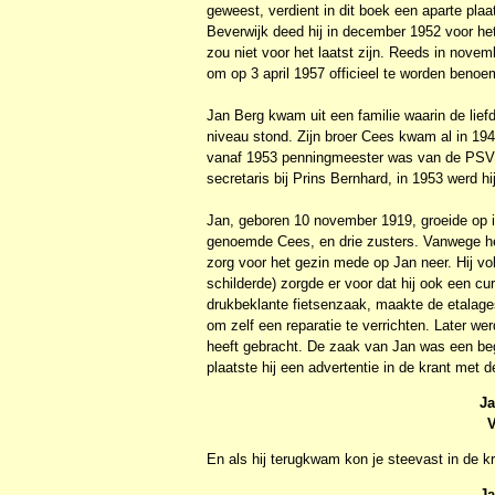
geweest, verdient in dit boek een aparte plaa
Beverwijk deed hij in december 1952 voor he
zou niet voor het laatst zijn. Reeds in nove
om op 3 april 1957 officieel te worden benoe
Jan Berg kwam uit een familie waarin de lie
niveau stond. Zijn broer Cees kwam al in 1943
vanaf 1953 penningmeester was van de PSV Vo
secretaris bij Prins Bernhard, in 1953 werd hi
Jan, geboren 10 november 1919, groeide op in
genoemde Cees, en drie zusters. Vanwege het 
zorg voor het gezin mede op Jan neer. Hij vol
schilderde) zorgde er voor dat hij ook een c
drukbeklante fietsenzaak, maakte de etalage
om zelf een reparatie te verrichten. Later wer
heeft gebracht. De zaak van Jan was een beg
plaatste hij een advertentie in de krant met 
Ja
V
En als hij terugkwam kon je steevast in de kr
Ja