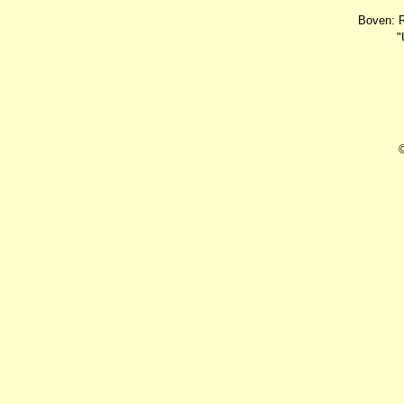
Boven: R
"