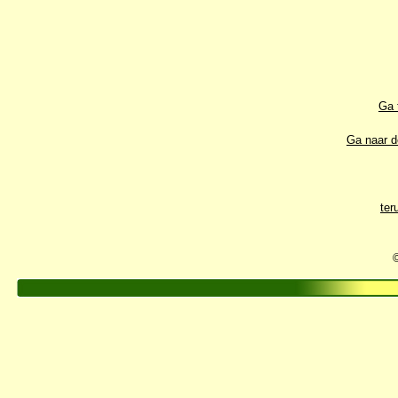
Ga 
Ga naar d
ter