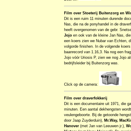
Film over Stoeterij Buitenzorg en W
Dit is een ruim 11 minuten durende doc
Nas, die na de ponyhandel in de draverf
heeft overgenomen van de gebr. Snetsel
Jojo
en ook van de kleine Jan Nas, die
een koers zien we Nubar van Echten, die
volgorde finishen. In de volgende koers 
baanrecord van 1.16,3. Na nog een fr
Jojo vóór Uriosis P, zien we nog Jojo a
bedrijfsleider bij Buitenzorg was.
Click op de camera:
Film over draverfokkerij
Dit is een documentaire uit 1971, die ga
minuten. Een aantal dekhengsten wordt 
veulengeboorte. Bij de getoonde hengs
door Jaap Zuyderduin),
Mr.Way, MacKi
Hanover
(met Jan van Leeuwen jr.),
Wo