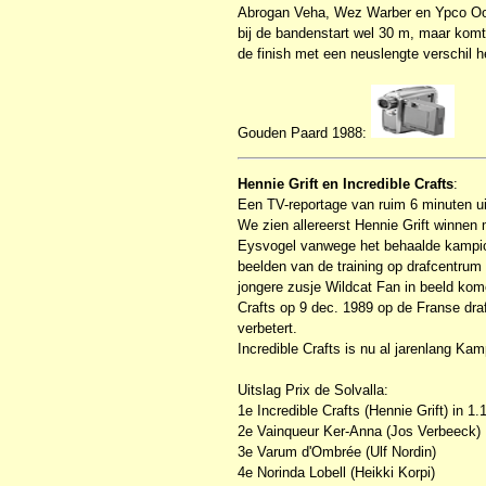
Abrogan Veha, Wez Warber en Ypco Oost
bij de bandenstart wel 30 m, maar komt
de finish met een neuslengte verschil 
Gouden Paard 1988:
Hennie Grift en Incredible Crafts
:
Een TV-reportage van ruim 6 minuten ui
We zien allereerst Hennie Grift winnen
Eysvogel vanwege het behaalde kampioe
beelden van de training op drafcentrum 
jongere zusje Wildcat Fan in beeld kom
Crafts op 9 dec. 1989 op de Franse dra
verbetert.
Incredible Crafts is nu al jarenlang K
Uitslag Prix de Solvalla:
1e Incredible Crafts (Hennie Grift) in 1
2e Vainqueur Ker-Anna (Jos Verbeeck)
3e Varum d'Ombrée (Ulf Nordin)
4e Norinda Lobell (Heikki Korpi)