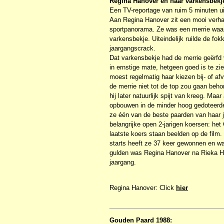
Regina Hanover en haar varkensbekj
Een TV-reportage van ruim 5 minuten ui
Aan Regina Hanover zit een mooi verhaa
sportpanorama. Ze was een merrie waar
varkensbekje. Uiteindelijk ruilde de fok
jaargangscrack.
Dat varkensbekje had de merrie geërfd
in ernstige mate, hetgeen goed is te zi
moest regelmatig haar kiezen bij- of af
de merrie niet tot de top zou gaan beho
hij later natuurlijk spijt van kreeg. Ma
opbouwen in de minder hoog gedoteerde 
ze één van de beste paarden van haar j
belangrijke open 2-jarigen koersen: he
laatste koers staan beelden op de film. 
starts heeft ze 37 keer gewonnen en wa
gulden was Regina Hanover na Rieka Ha
jaargang.
Regina Hanover: Click
hier
Gouden Paard 1988: