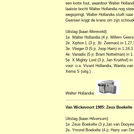
een korte fout, waardoor Walter Hollan
laatste bocht Walter Hollandia nog stee
wegspringt. Walter Hollandia stuift naa
Geersen krijgt de krans om zijn schoude
Uitslag (baan Mereveld):
1e. Walter Hollandia (4 jr, Willem Geers
2e. Xiphon L (3 jr, Jb. Zeeman) in 1.27
3e. Vlieger D (5 jr, Joop Ham) in 1.24,3
4e. Vanadis (5 jr, Bram Nottelman) in 1
5e. X Mighty Lord (3 jr, Jan Kruithof) in
voor: o.a. Vivant Hollandia, Wanita va
Xema S (uitg.) .
Walter Hollandia:
Van Wickevoort 1985: Zeus Boekelte
Uitslag (baan Hilversum):
1e. Zeus Boekelte (3 jr,Jan van Dooyew
2e. Ymond Boekelte (4 jr, Harry van Oo